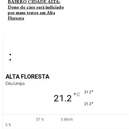
BAIRRO CIDADE ALTA:
Dono de cães será indiciado
por maus tratos em Alta
Floresta
ALTA FLORESTA
Céu Limpo
°
21.2
°
C
21.2
°
21.2
57 %
0.8kmh
0 %