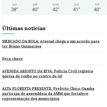
SEX
SÁB
DOM
SEG
TER
38
°
40
°
42
°
41
°
40
°
Últimas notícias
MERCADO DA BOLA: Arsenal chega a um acordo para
ter Bruno Guimarães
Peça chave
AVENIDA ARIOSTO DA RIVA: Polícia Civil registra
queixa de roubo no centro de AF
ALTA FLORESTA PRESENTE: Prefeito Chico Gamba
participa de assembleia da AMM que fortalece
representação dos municípios