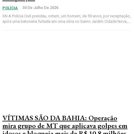
30 De Julho De 2026
POLÍCIA
SN A Polícia Civil prendeu, ontem, um homem, de 59 anos, por receptação,
após uma betoneira furtada em uma obra no bairro Jardim Cidade Nova,...
VÍTIMAS SÃO DA BAHIA: Operação
mira grupo de MT que aplicava golpes em
idosos e bloqueia mais de R$ 10,8 milhões