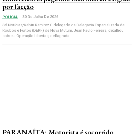
por facção
30 De Julho De 2026
POLÍCIA
Só Notícias/Kelvin Ramirez O delegado da Delegacia Especializada de
Roubos e Furtos (DERF) de Nova Mutum, Jean Paulo Ferreira, detalhou
sobre a Operação Libertas, deflagrada...
PARANAÍTA: Motorista é socorrido