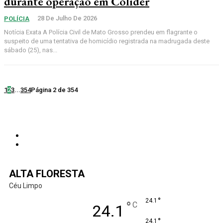
durante operação em Colíder
28 De Julho De 2026
POLÍCIA
Notícia Exata A Polícia Civil de Mato Grosso prendeu em flagrante o
suspeito de uma tentativa de homicídio registrada na madrugada deste
sábado (25), nas...
1
2
3
...
354
Página 2 de 354
ALTA FLORESTA
Céu Limpo
°
24.1
°
C
24.1
°
24.1