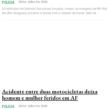
28 De Julho De 2026
POLÍCIA
Só Notícias Um bimotor fez pouso forçado, ontem, às margens da BR-364
em Alto Araguaia, próximo à divisa com o estado de Goiás. Não há...
Acidente entre duas motocicletas deixa
homem e mulher feridos em AF
28 De Julho De 2026
POLÍCIA