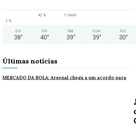
42 %
1.1kmh
2 %
QUI
SEX
SÁB
DOM
SEG
38
°
40
°
39
°
39
°
30
°
Últimas notícias
MERCADO DA BOLA: Arsenal chega a um acordo para
ter Bruno Guimarães
Peça chave
AVENIDA ARIOSTO DA RIVA: Polícia Civil registra
queixa de roubo no centro de AF