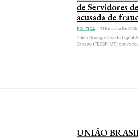
de Servidores 
acusada de frau
11 De Julho De 2026
POLÍTICA
Pablo Rodrigo Gazeta Digital 
Grosso (FESSP-MT) convocou e
UNIÃO BRASIL E 