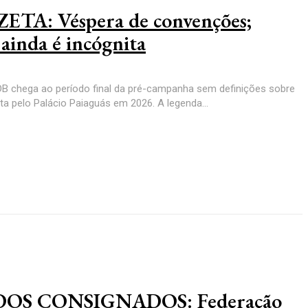
TA: Véspera de convenções;
inda é incógnita
MDB chega ao período final da pré-campanha sem definições sobre
ta pelo Palácio Paiaguás em 2026. A legenda...
OS CONSIGNADOS: Federação