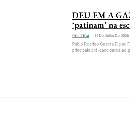
DEU EM A GAZE
‘patinam’ na esc
14 De Julho De 2026
POLÍTICA
Pablo Rodrigo Gazeta Digital F
principais pré-candidatos ao 