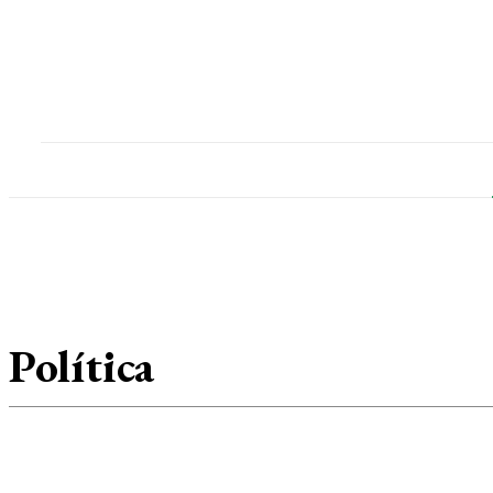
Home
Destaques
Geral
Polícia
Po
Artigo
Destaques
Edições do Jornal
Educação
Política
Esporte
Geral