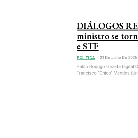
DIÁLOGOS RESE
ministro se torn
e STF
21 De Julho De 2026
POLÍTICA
Pablo Rodrigo Gazeta Digital 
Francisco “Chico” Mendes (Uniã