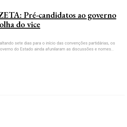
TA: Pré-candidatos ao governo
olha do vice
altando sete dias para o início das convenções partidárias, os
governo do Estado ainda afunilaram as discussões e nomes...