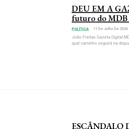
DEU EM A GAZE
futuro do MDB a
11 De Julho De 2026
POLÍTICA
João Freitas Gazeta Digital 
qual caminho seguirá na dispu
ESCÂNDALO D