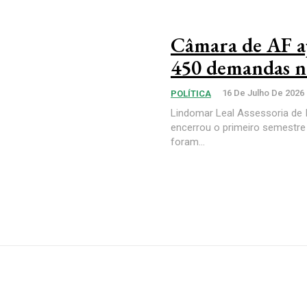
Câmara de AF ap
450 demandas n
16 De Julho De 2026
POLÍTICA
Lindomar Leal Assessoria de 
encerrou o primeiro semestre 
foram...