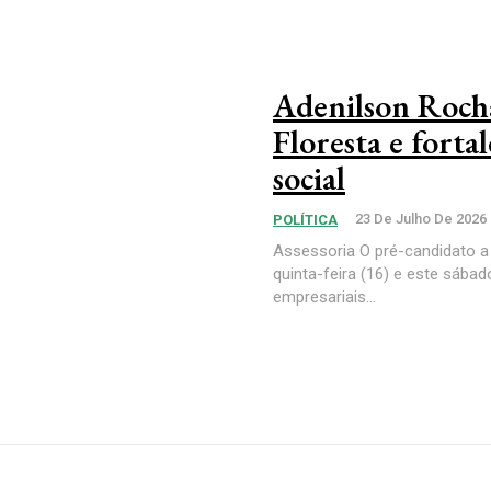
Adenilson Roch
Floresta e forta
social
23 De Julho De 2026
POLÍTICA
Assessoria O pré-candidato a
quinta-feira (16) e este sába
empresariais...