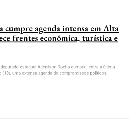
a cumpre agenda intensa em Alta
lece frentes econômica, turística e
 deputado estadual Adenilson Rocha cumpriu, entre a última
do (18), uma extensa agenda de compromissos políticos,