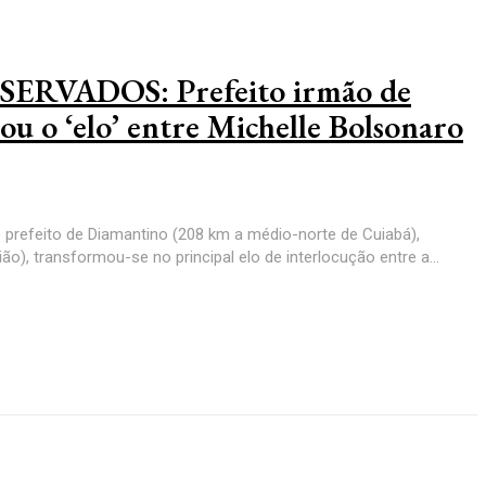
RVADOS: Prefeito irmão de
ou o ‘elo’ entre Michelle Bolsonaro
O prefeito de Diamantino (208 km a médio-norte de Cuiabá),
o), transformou-se no principal elo de interlocução entre a...