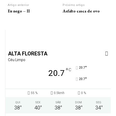
Artigo anterior
Próximo artigo
Eu nego – II
Asfalto casca de ovo
ALTA FLORESTA
Céu Limpo
°
20.7
°
C
20.7
°
20.7
55 %
0.5kmh
0 %
QUI
SEX
SÁB
DOM
SEG
38
°
40
°
38
°
38
°
34
°