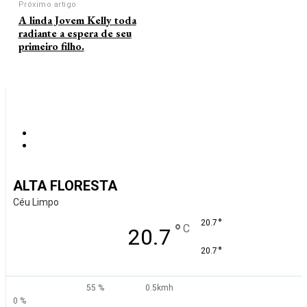
Próximo artigo
A linda Jovem Kelly toda
radiante a espera de seu
primeiro filho.
ALTA FLORESTA
Céu Limpo
°
20.7
°
C
20.7
°
20.7
55 %
0.5kmh
0 %