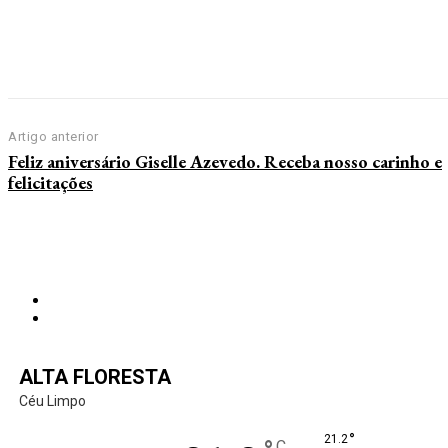
Artigo anterior
Feliz aniversário Giselle Azevedo. Receba nosso carinho e
felicitações
ALTA FLORESTA
Céu Limpo
°
21.2
C