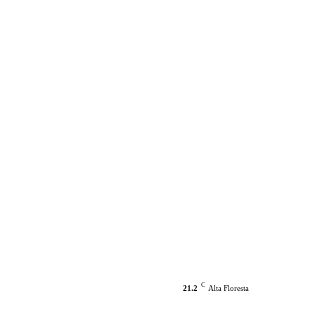
C
21.2
Alta Floresta