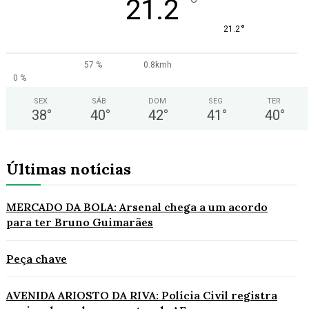
°
21.2
°
21.2
57 %
0.8kmh
0 %
SEX
SÁB
DOM
SEG
TER
38
°
40
°
42
°
41
°
40
°
Últimas notícias
MERCADO DA BOLA: Arsenal chega a um acordo
para ter Bruno Guimarães
Peça chave
AVENIDA ARIOSTO DA RIVA: Polícia Civil registra