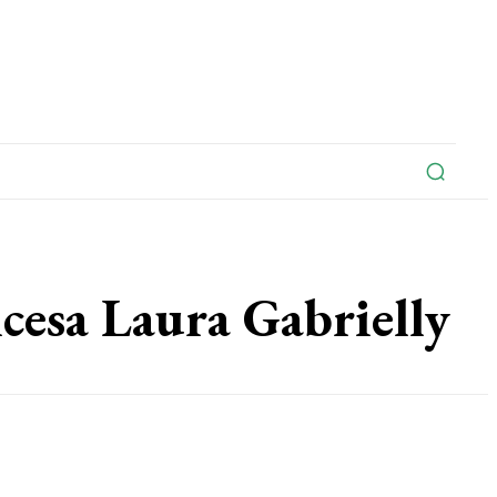
na
Edições Do Jornal
Artigo
Contato
cesa Laura Gabrielly