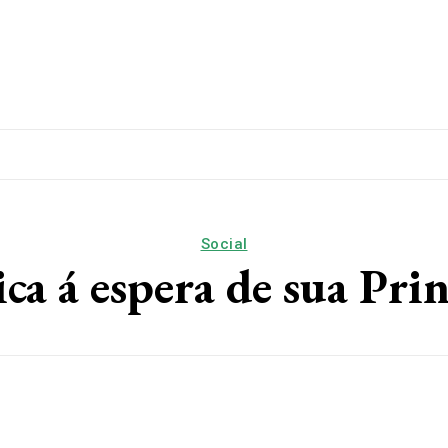
lítica
Esporte
Educação
Saúde
Papo De Esqui
Social
ca á espera de sua Prin