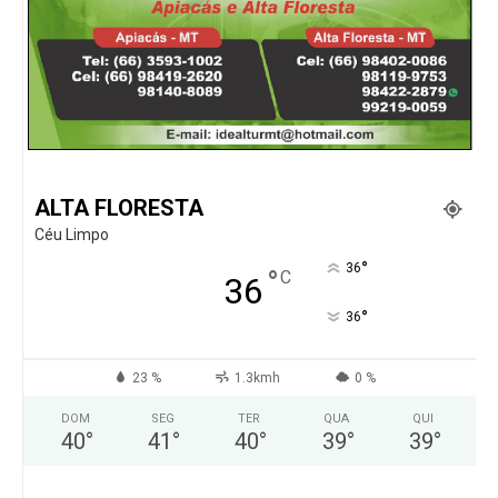
ALTA FLORESTA
Céu Limpo
°
36
°
C
36
°
36
23 %
1.3kmh
0 %
DOM
SEG
TER
QUA
QUI
40
°
41
°
40
°
39
°
39
°