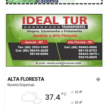
ALTA FLORESTA
Nuvens Dispersas
°
37.4
°
C
37.4
°
37.4