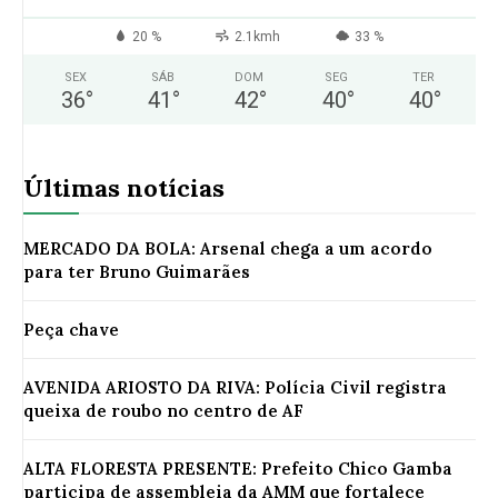
20 %
2.1kmh
33 %
SEX
SÁB
DOM
SEG
TER
36
°
41
°
42
°
40
°
40
°
Últimas notícias
MERCADO DA BOLA: Arsenal chega a um acordo
para ter Bruno Guimarães
Peça chave
AVENIDA ARIOSTO DA RIVA: Polícia Civil registra
queixa de roubo no centro de AF
ALTA FLORESTA PRESENTE: Prefeito Chico Gamba
participa de assembleia da AMM que fortalece