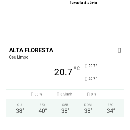
levada à sério
ALTA FLORESTA
Céu Limpo
°
20.7
°
C
20.7
°
20.7
55 %
0.5kmh
0 %
QUI
SEX
SÁB
DOM
SEG
38
°
40
°
38
°
38
°
34
°