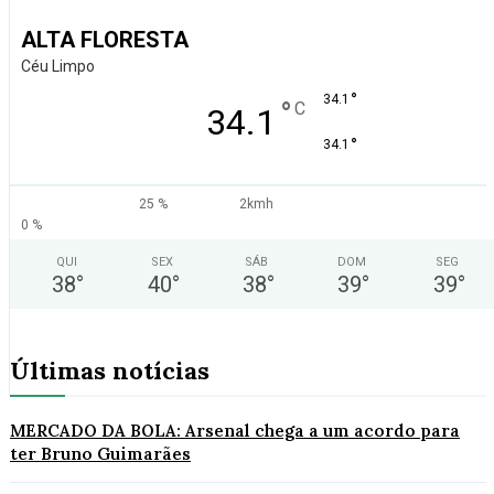
ALTA FLORESTA
Céu Limpo
°
34.1
°
C
34.1
°
34.1
25 %
2kmh
0 %
QUI
SEX
SÁB
DOM
SEG
38
°
40
°
38
°
39
°
39
°
Últimas notícias
MERCADO DA BOLA: Arsenal chega a um acordo para
ter Bruno Guimarães