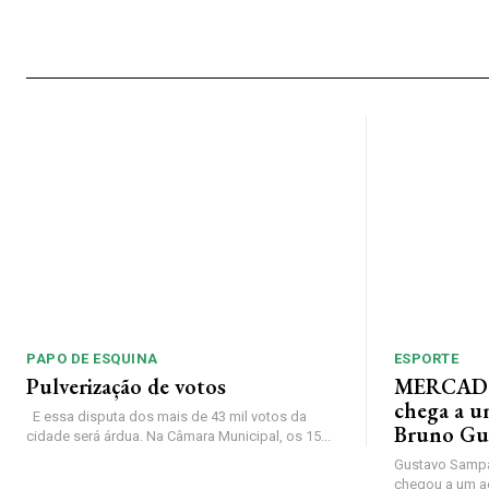
PAPO DE ESQUINA
ESPORTE
Pulverização de votos
MERCADO
chega a u
E essa disputa dos mais de 43 mil votos da
Bruno Gu
cidade será árdua. Na Câmara Municipal, os 15...
Gustavo Sampa
chegou a um a