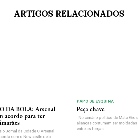
ARTIGOS RELACIONADOS
PAPO DE ESQUINA
 DA BOLA: Arsenal
Peça chave
m acordo para ter
No cenário político de Mato Gros
imarães
alianças costumam ser moldadas 
entre as forças...
io Jornal da Cidade O Arsenal
cordo com o Newcastle pela