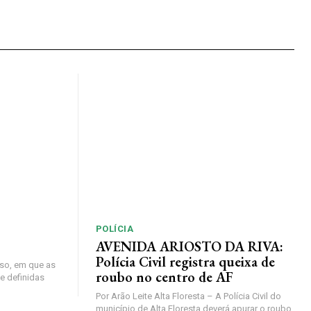
POLÍCIA
AVENIDA ARIOSTO DA RIVA:
Polícia Civil registra queixa de
so, em que as
roubo no centro de AF
e definidas
Por Arão Leite Alta Floresta – A Polícia Civil do
município de Alta Floresta deverá apurar o roubo