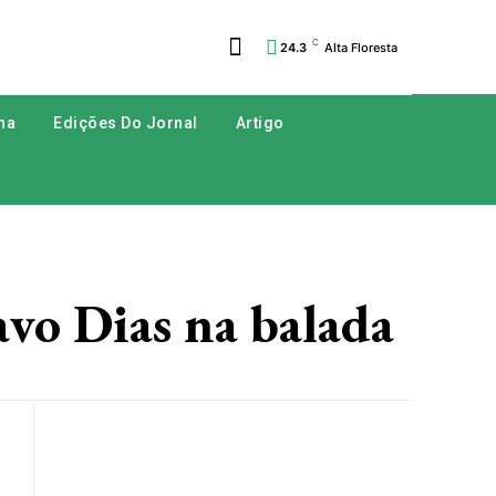
C
24.3
Alta Floresta
na
Edições Do Jornal
Artigo
vo Dias na balada