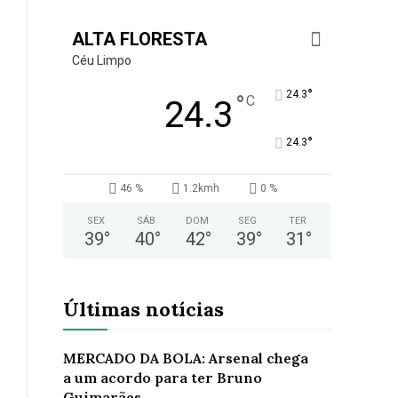
ALTA FLORESTA
Céu Limpo
°
24.3
°
C
24.3
°
24.3
46 %
1.2kmh
0 %
SEX
SÁB
DOM
SEG
TER
39
°
40
°
42
°
39
°
31
°
Últimas notícias
MERCADO DA BOLA: Arsenal chega
a um acordo para ter Bruno
Guimarães