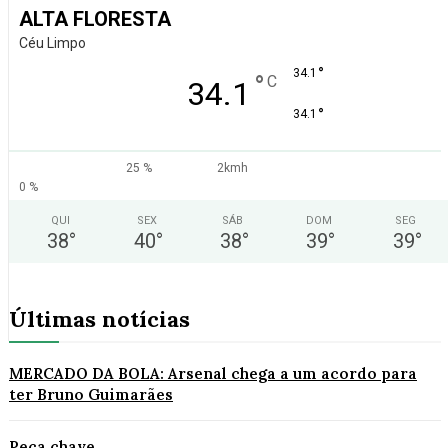
ALTA FLORESTA
Céu Limpo
°
34.1
°
C
34.1
°
34.1
25 %
2kmh
0 %
QUI
SEX
SÁB
DOM
SEG
38
°
40
°
38
°
39
°
39
°
Últimas notícias
MERCADO DA BOLA: Arsenal chega a um acordo para
ter Bruno Guimarães
Peça chave