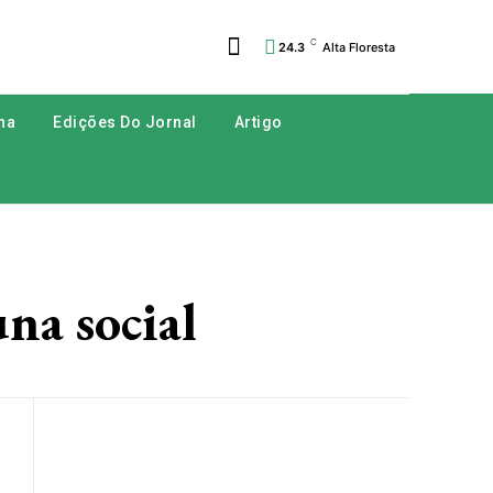
C
24.3
Alta Floresta
na
Edições Do Jornal
Artigo
na social