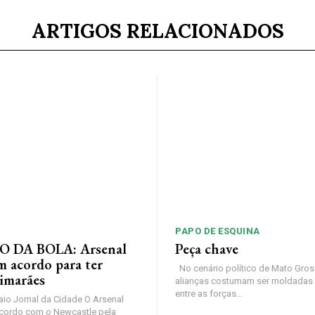
ARTIGOS RELACIONADOS
PAPO DE ESQUINA
 DA BOLA: Arsenal
Peça chave
m acordo para ter
No cenário político de Mato Gros
imarães
alianças costumam ser moldadas 
entre as forças...
io Jornal da Cidade O Arsenal
cordo com o Newcastle pela