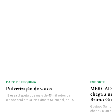
PAPO DE ESQUINA
ESPORTE
Pulverização de votos
MERCADO
chega a u
E essa disputa dos mais de 43 mil votos da
Bruno Gu
cidade será árdua. Na Câmara Municipal, os 15...
Gustavo Sampa
chegou a um a