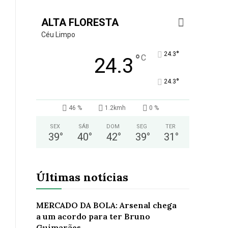
ALTA FLORESTA
Céu Limpo
°
24.3
°
C
24.3
°
24.3
46 %
1.2kmh
0 %
SEX
SÁB
DOM
SEG
TER
39
°
40
°
42
°
39
°
31
°
Últimas notícias
MERCADO DA BOLA: Arsenal chega
a um acordo para ter Bruno
Guimarães