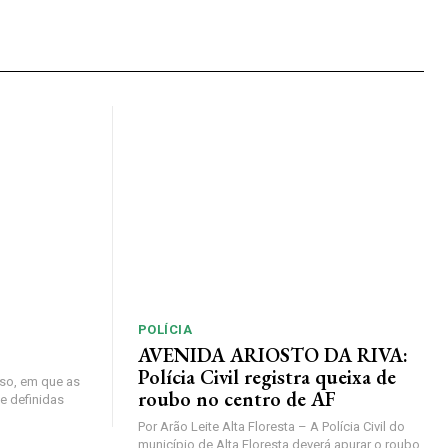
POLÍCIA
AVENIDA ARIOSTO DA RIVA:
Polícia Civil registra queixa de
so, em que as
roubo no centro de AF
e definidas
Por Arão Leite Alta Floresta – A Polícia Civil do
município de Alta Floresta deverá apurar o roubo