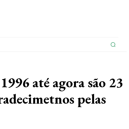
na
Edições Do Jornal
Artigo
Contato
1996 até agora são 23
gradecimetnos pelas