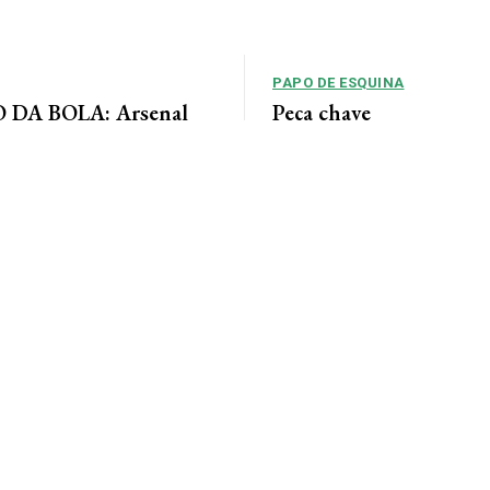
PAPO DE ESQUINA
DA BOLA: Arsenal
Peça chave
 acordo para ter Bruno
No cenário político de Mato Gros
alianças costumam ser moldadas 
entre as forças...
 Jornal da Cidade O Arsenal
ordo com o Newcastle pela
eio-campista brasileiro Bruno...