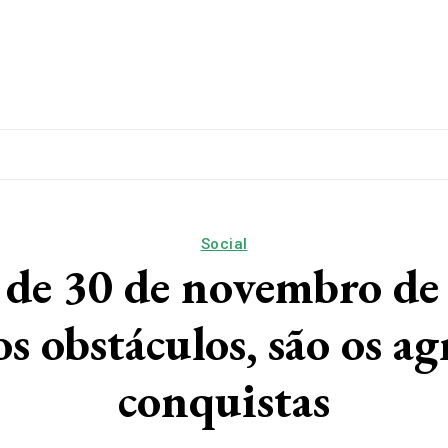
lítica
Esporte
Educação
Saúde
Papo De Esqui
Social
. de 30 de novembro de 
s obstáculos, são os a
conquistas