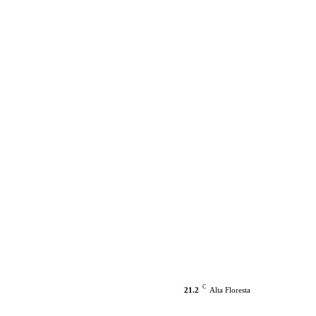
C
21.2
Alta Floresta