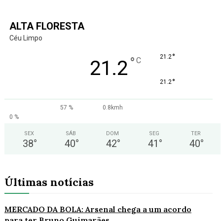
ALTA FLORESTA
Céu Limpo
°
21.2
°
C
21.2
°
21.2
57 %
0.8kmh
0 %
SEX
SÁB
DOM
SEG
TER
38
°
40
°
42
°
41
°
40
°
Últimas notícias
MERCADO DA BOLA: Arsenal chega a um acordo
para ter Bruno Guimarães