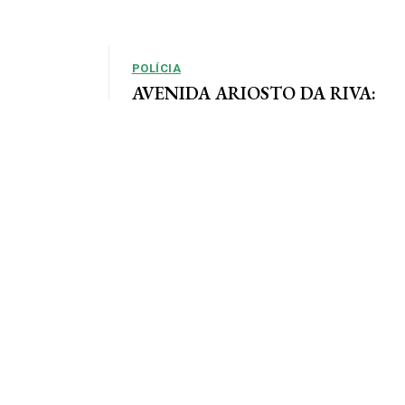
POLÍCIA
AVENIDA ARIOSTO DA RIVA:
Polícia Civil registra queixa de
so, em que as
roubo no centro de AF
e definidas
Por Arão Leite Alta Floresta – A Polícia Civil do
município de Alta Floresta deverá apurar o roubo
a...