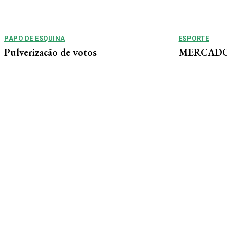
PAPO DE ESQUINA
ESPORTE
Pulverização de votos
MERCADO 
chega a um
E essa disputa dos mais de 43 mil votos da
Guimarães
cidade será árdua. Na Câmara Municipal, os 15...
Gustavo Sampaio
chegou a um ac
contratação do m