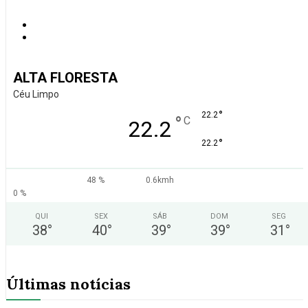
ALTA FLORESTA
Céu Limpo
°
22.2
°
C
22.2
°
22.2
48 %
0.6kmh
0 %
QUI
SEX
SÁB
DOM
SEG
38
°
40
°
39
°
39
°
31
°
Últimas notícias