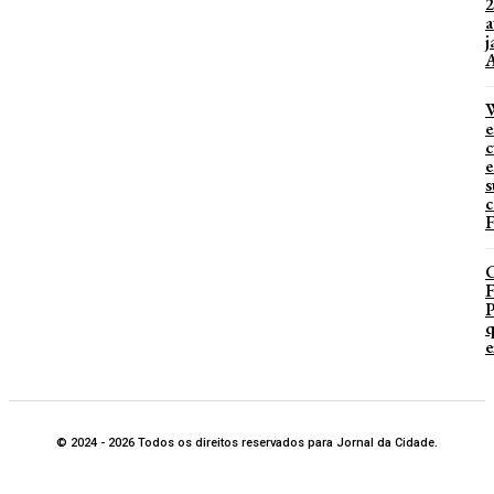
2
a
j
A
W
e
c
e
s
c
F
P
q
e
© 2024 - 2026 Todos os direitos reservados para Jornal da Cidade.