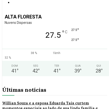
ALTA FLORESTA
Nuvens Dispersas
°
27.5
°
C
27.5
°
27.5
38 %
1kmh
32 %
DOM
SEG
TER
QUA
QUI
41
°
42
°
41
°
39
°
28
°
Últimas notícias
Willian Souza e a esposa Eduarda Tais curtem
momentos especiais ao lado de sua linda família e