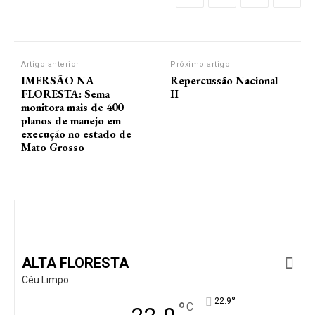
Artigo anterior
Próximo artigo
IMERSÃO NA
Repercussão Nacional –
FLORESTA: Sema
II
monitora mais de 400
planos de manejo em
execução no estado de
Mato Grosso
ALTA FLORESTA
Céu Limpo
°
22.9
°
C