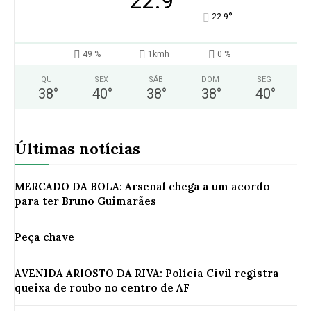
22.9
°
22.9
49 %
1kmh
0 %
QUI
SEX
SÁB
DOM
SEG
38
°
40
°
38
°
38
°
40
°
Últimas notícias
MERCADO DA BOLA: Arsenal chega a um acordo
para ter Bruno Guimarães
Peça chave
AVENIDA ARIOSTO DA RIVA: Polícia Civil registra
queixa de roubo no centro de AF