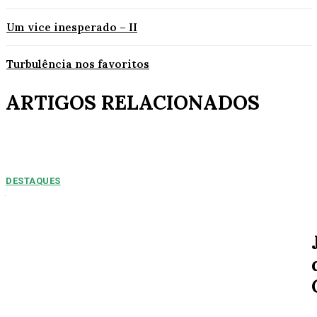
Um vice inesperado – II
Turbulência nos favoritos
ARTIGOS RELACIONADOS
DESTAQUES
NUMEROS PREOPCUPANTES: 2025/2026:
Acidentes aumentam 11% entre janeiro e agosto
em Alta Floresta
Por Arão Leite Alta Floresta – No ano de 2025 a 7ª Companhia do Corpo
de Bombeiros de Alta...