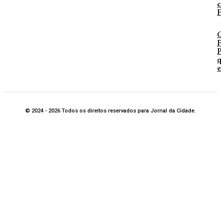
c
F
P
q
e
© 2024 - 2026 Todos os direitos reservados para Jornal da Cidade.