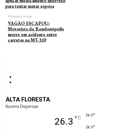
aplicar medicamento indevido
para tentar matar esposa
Próximo artigo
VAGÃO ESCAPOU:
Motorista de Rondonópolis
morre em acidente entre
carretas na MT-320
ALTA FLORESTA
Nuvens Dispersas
°
26.3
°
C
26.3
°
26.3