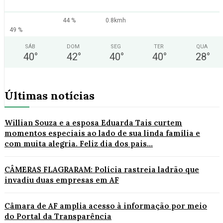
44 %
0.8kmh
49 %
SÁB
DOM
SEG
TER
QUA
40
°
42
°
40
°
40
°
28
°
Últimas notícias
Willian Souza e a esposa Eduarda Tais curtem
momentos especiais ao lado de sua linda família e
com muita alegria. Feliz dia dos pais...
CÂMERAS FLAGRARAM: Polícia rastreia ladrão que
invadiu duas empresas em AF
Câmara de AF amplia acesso à informação por meio
do Portal da Transparência