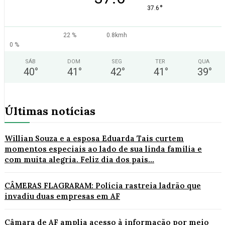
°
37.6
22 %
0.8kmh
0 %
SÁB
DOM
SEG
TER
QUA
40
°
41
°
42
°
41
°
39
°
Últimas notícias
Willian Souza e a esposa Eduarda Tais curtem
momentos especiais ao lado de sua linda família e
com muita alegria. Feliz dia dos pais...
CÂMERAS FLAGRARAM: Polícia rastreia ladrão que
invadiu duas empresas em AF
Câmara de AF amplia acesso à informação por meio