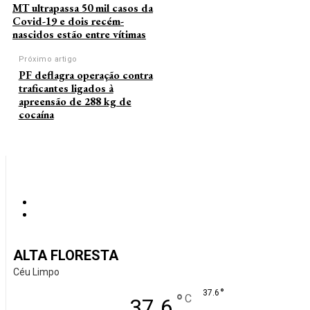
MT ultrapassa 50 mil casos da
Covid-19 e dois recém-
nascidos estão entre vítimas
Próximo artigo
PF deflagra operação contra
traficantes ligados à
apreensão de 288 kg de
cocaína
ALTA FLORESTA
Céu Limpo
°
37.6
°
C
37.6