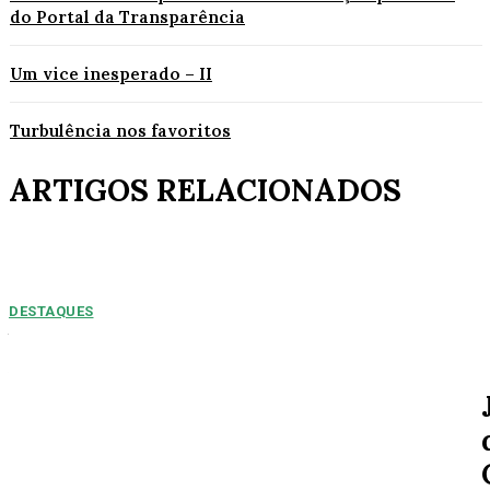
do Portal da Transparência
Um vice inesperado – II
Turbulência nos favoritos
ARTIGOS RELACIONADOS
DESTAQUES
NUMEROS PREOPCUPANTES: 2025/2026:
Acidentes aumentam 11% entre janeiro e agosto
em Alta Floresta
Por Arão Leite Alta Floresta – No ano de 2025 a 7ª Companhia do Corpo
de Bombeiros de Alta...