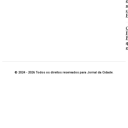
e
s
c
F
P
q
e
© 2024 - 2026 Todos os direitos reservados para Jornal da Cidade.