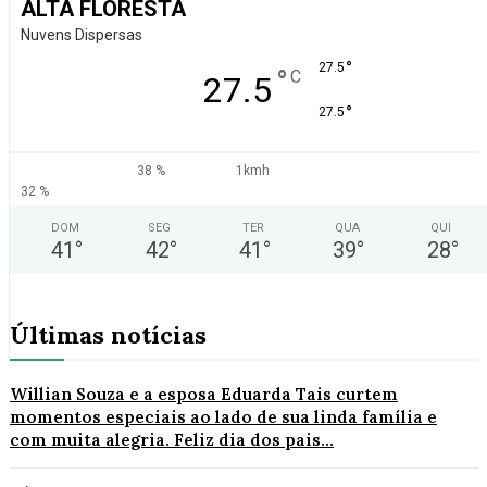
ALTA FLORESTA
Nuvens Dispersas
°
27.5
°
C
27.5
°
27.5
38 %
1kmh
32 %
DOM
SEG
TER
QUA
QUI
41
°
42
°
41
°
39
°
28
°
Últimas notícias
Willian Souza e a esposa Eduarda Tais curtem
momentos especiais ao lado de sua linda família e
com muita alegria. Feliz dia dos pais...