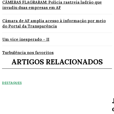
CÂMERAS FLAGRARAM: Polícia rastreia ladrão que
invadiu duas empresas em AF
Câmara de AF amplia acesso à informação por meio
do Portal da Transparência
Um vice inesperado – II
Turbulência nos favoritos
ARTIGOS RELACIONADOS
DESTAQUES
NUMEROS PREOPCUPANTES: 2025/2026:
Acidentes aumentam 11% entre janeiro e agosto
em Alta Floresta
Por Arão Leite Alta Floresta – No ano de 2025 a 7ª Companhia do Corpo
de Bombeiros de Alta...