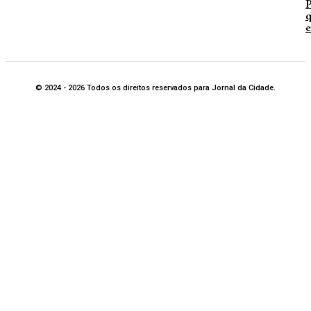
P
q
e
© 2024 - 2026 Todos os direitos reservados para Jornal da Cidade.