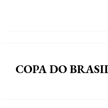
Home
Destaques
Geral
Polícia
Po
COPA DO BRASIL: C