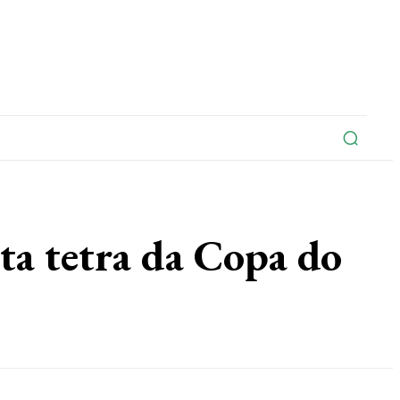
na
Edições Do Jornal
Artigo
Contato
a tetra da Copa do