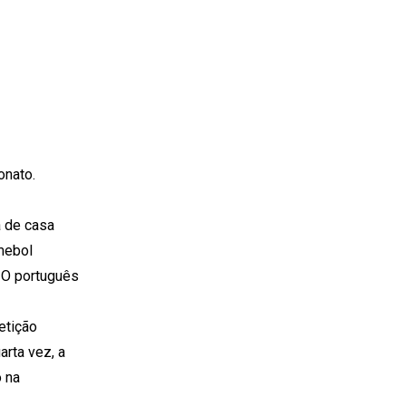
onato.
a de casa
mebol
 O português
etição
arta vez, a
 na