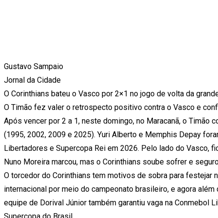
Gustavo Sampaio
Jornal da Cidade
O Corinthians bateu o Vasco por 2×1 no jogo de volta da grand
O Timão fez valer o retrospecto positivo contra o Vasco e conf
Após vencer por 2 a 1, neste domingo, no Maracanã, o Timão co
(1995, 2002, 2009 e 2025). Yuri Alberto e Memphis Depay fora
Libertadores e Supercopa Rei em 2026. Pelo lado do Vasco, f
Nuno Moreira marcou, mas o Corinthians soube sofrer e seguro
O torcedor do Corinthians tem motivos de sobra para festejar
internacional por meio do campeonato brasileiro, e agora além d
equipe de Dorival Júnior também garantiu vaga na Conmebol L
Supercopa do Brasil.