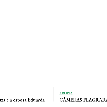
POLÍCIA
uza e a esposa Eduarda
CÂMERAS FLAGRARAM
m momentos especiais
rastreia ladrão que inv