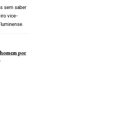
os sem saber
iro vice-
Fluminense.
 homem por
a