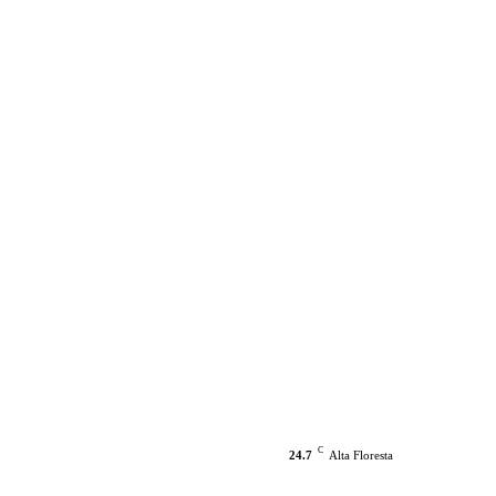
C
24.7
Alta Floresta