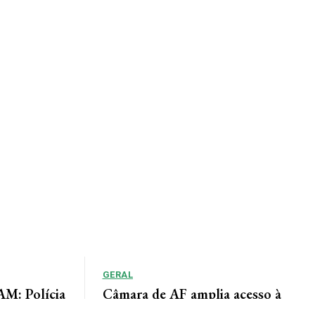
GERAL
: Polícia
Câmara de AF amplia acesso à
adiu duas
informação por meio do Portal da