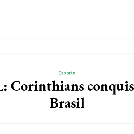
lítica
Esporte
Educação
Saúde
Papo De Esqui
Esporte
orinthians conquist
Brasil