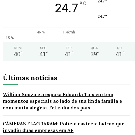
°
24.7
°
C
24.7
°
24.7
46 %
1.4kmh
15 %
DOM
SEG
TER
QUA
QUI
40
°
41
°
41
°
39
°
41
°
Últimas notícias
Willian Souza e a esposa Eduarda Tais curtem
momentos especiais ao lado de sua linda família e
com muita alegria. Feliz dia dos pais...
CÂMERAS FLAGRARAM: Polícia rastreia ladrão que
invadiu duas empresas em AF