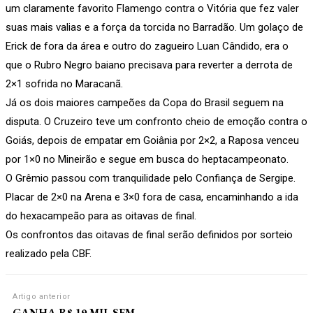
um claramente favorito Flamengo contra o Vitória que fez valer
suas mais valias e a força da torcida no Barradão. Um golaço de
Erick de fora da área e outro do zagueiro Luan Cândido, era o
que o Rubro Negro baiano precisava para reverter a derrota de
2×1 sofrida no Maracanã.
Já os dois maiores campeões da Copa do Brasil seguem na
disputa. O Cruzeiro teve um confronto cheio de emoção contra o
Goiás, depois de empatar em Goiânia por 2×2, a Raposa venceu
por 1×0 no Mineirão e segue em busca do heptacampeonato.
O Grêmio passou com tranquilidade pelo Confiança de Sergipe.
Placar de 2×0 na Arena e 3×0 fora de casa, encaminhando a ida
do hexacampeão para as oitavas de final.
Os confrontos das oitavas de final serão definidos por sorteio
realizado pela CBF.
Artigo anterior
GANHA R$ 19 MIL SEM