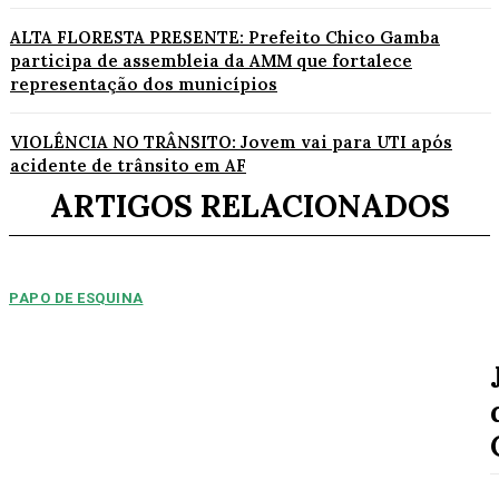
ALTA FLORESTA PRESENTE: Prefeito Chico Gamba
participa de assembleia da AMM que fortalece
representação dos municípios
VIOLÊNCIA NO TRÂNSITO: Jovem vai para UTI após
acidente de trânsito em AF
ARTIGOS RELACIONADOS
PAPO DE ESQUINA
Pulverização de votos
E essa disputa dos mais de 43 mil votos da cidade será árdua. Na
Câmara Municipal, os 15...
ESPORTE