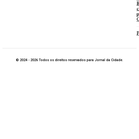
B
c
p
G
P
© 2024 - 2026 Todos os direitos reservados para Jornal da Cidade.