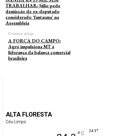
TRABALHAR: Júlio pede
demissão de ex-deputado
considerado ‘fantasma’ na
Assembleia
Próximo artigo
A FORÇA DO CAMPO:
Agro impulsiona MT à
liderança da balança comercial
brasileira
ALTA FLORESTA
Céu Limpo
°
24.3
°
C