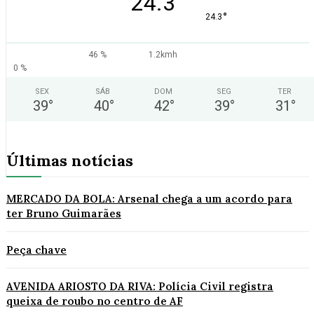
24.3
°
24.3
46 %
1.2kmh
0 %
SEX
SÁB
DOM
SEG
TER
39
°
40
°
42
°
39
°
31
°
Últimas notícias
MERCADO DA BOLA: Arsenal chega a um acordo para
ter Bruno Guimarães
Peça chave
AVENIDA ARIOSTO DA RIVA: Polícia Civil registra
queixa de roubo no centro de AF