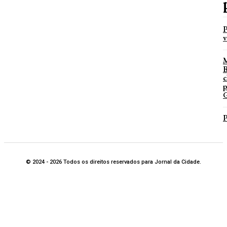
P
v
B
c
p
G
P
© 2024 - 2026 Todos os direitos reservados para Jornal da Cidade.