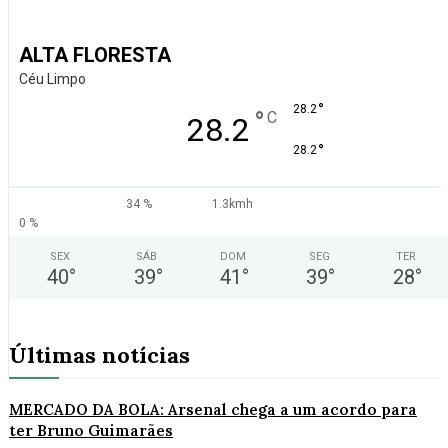
ALTA FLORESTA
Céu Limpo
°
28.2
°
C
28.2
°
28.2
34 %
1.3kmh
0 %
SEX
SÁB
DOM
SEG
TER
40
°
39
°
41
°
39
°
28
°
Últimas notícias
MERCADO DA BOLA: Arsenal chega a um acordo para
ter Bruno Guimarães