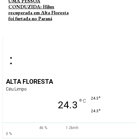
UMA PESSOA
CONDUZIDA: Hilux
recuperada em Alta Floresta
foi furtada no Paraná
ALTA FLORESTA
Céu Limpo
°
24.3
°
C
24.3
°
24.3
46 %
1.2kmh
0 %