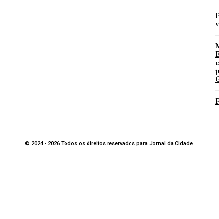
P
v
B
c
p
G
P
© 2024 - 2026 Todos os direitos reservados para Jornal da Cidade.