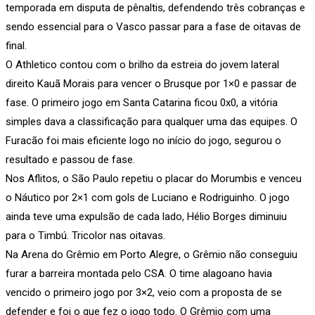
temporada em disputa de pênaltis, defendendo três cobranças e
sendo essencial para o Vasco passar para a fase de oitavas de
final.
O Athletico contou com o brilho da estreia do jovem lateral
direito Kauã Morais para vencer o Brusque por 1×0 e passar de
fase. O primeiro jogo em Santa Catarina ficou 0x0, a vitória
simples dava a classificação para qualquer uma das equipes. O
Furacão foi mais eficiente logo no início do jogo, segurou o
resultado e passou de fase.
Nos Aflitos, o São Paulo repetiu o placar do Morumbis e venceu
o Náutico por 2×1 com gols de Luciano e Rodriguinho. O jogo
ainda teve uma expulsão de cada lado, Hélio Borges diminuiu
para o Timbú. Tricolor nas oitavas.
Na Arena do Grêmio em Porto Alegre, o Grêmio não conseguiu
furar a barreira montada pelo CSA. O time alagoano havia
vencido o primeiro jogo por 3×2, veio com a proposta de se
defender e foi o que fez o jogo todo. O Grêmio com uma