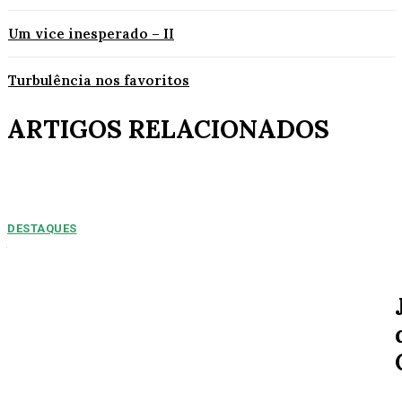
Um vice inesperado – II
Turbulência nos favoritos
ARTIGOS RELACIONADOS
DESTAQUES
NUMEROS PREOPCUPANTES: 2025/2026:
Acidentes aumentam 11% entre janeiro e agosto
em Alta Floresta
Por Arão Leite Alta Floresta – No ano de 2025 a 7ª Companhia do Corpo
de Bombeiros de Alta...