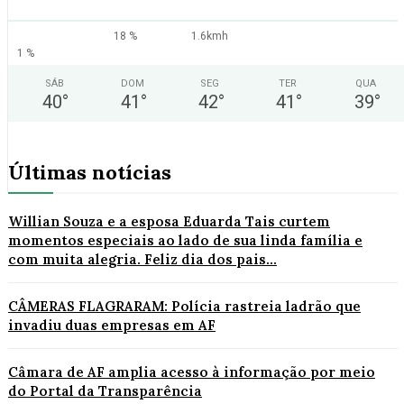
18 %
1.6kmh
1 %
SÁB
DOM
SEG
TER
QUA
40
°
41
°
42
°
41
°
39
°
Últimas notícias
Willian Souza e a esposa Eduarda Tais curtem
momentos especiais ao lado de sua linda família e
com muita alegria. Feliz dia dos pais...
CÂMERAS FLAGRARAM: Polícia rastreia ladrão que
invadiu duas empresas em AF
Câmara de AF amplia acesso à informação por meio
do Portal da Transparência