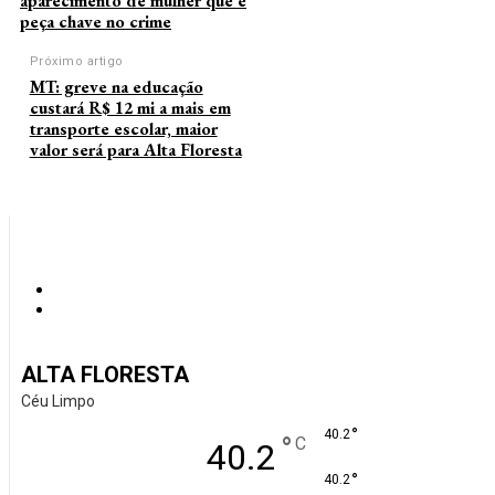
aparecimento de mulher que é
peça chave no crime
Próximo artigo
MT: greve na educação
custará R$ 12 mi a mais em
transporte escolar, maior
valor será para Alta Floresta
ALTA FLORESTA
Céu Limpo
°
40.2
°
C
40.2
°
40.2