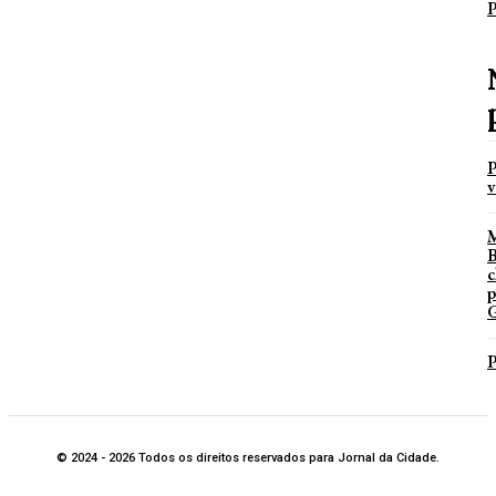
P
P
v
B
c
p
G
P
© 2024 - 2026 Todos os direitos reservados para Jornal da Cidade.