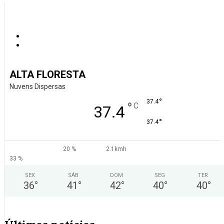
ALTA FLORESTA
Nuvens Dispersas
°
37.4
°
C
37.4
°
37.4
20 %
2.1kmh
33 %
SEX
SÁB
DOM
SEG
TER
36
°
41
°
42
°
40
°
40
°