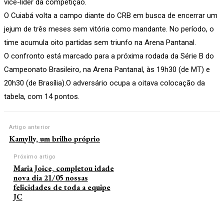
vice-líder da competição.
O Cuiabá volta a campo diante do CRB em busca de encerrar um
jejum de três meses sem vitória como mandante. No período, o
time acumula oito partidas sem triunfo na Arena Pantanal.
O confronto está marcado para a próxima rodada da Série B do
Campeonato Brasileiro, na Arena Pantanal, às 19h30 (de MT) e
20h30 (de Brasília).O adversário ocupa a oitava colocação da
tabela, com 14 pontos.
Artigo anterior
Kamylly, um brilho próprio
Próximo artigo
Maria Joice, completou idade
nova dia 21/05 nossas
felicidades de toda a equipe
JC