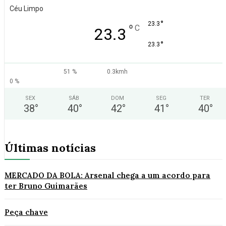
Céu Limpo
°
23.3
°
C
23.3
°
23.3
51 %
0.3kmh
0 %
SEX
SÁB
DOM
SEG
TER
38
°
40
°
42
°
41
°
40
°
Últimas notícias
MERCADO DA BOLA: Arsenal chega a um acordo para
ter Bruno Guimarães
Peça chave