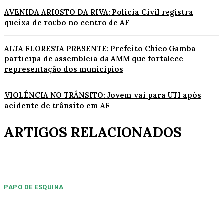
AVENIDA ARIOSTO DA RIVA: Polícia Civil registra
queixa de roubo no centro de AF
ALTA FLORESTA PRESENTE: Prefeito Chico Gamba
participa de assembleia da AMM que fortalece
representação dos municípios
VIOLÊNCIA NO TRÂNSITO: Jovem vai para UTI após
acidente de trânsito em AF
ARTIGOS RELACIONADOS
PAPO DE ESQUINA
Pulverização de votos
E essa disputa dos mais de 43 mil votos da cidade será árdua. Na