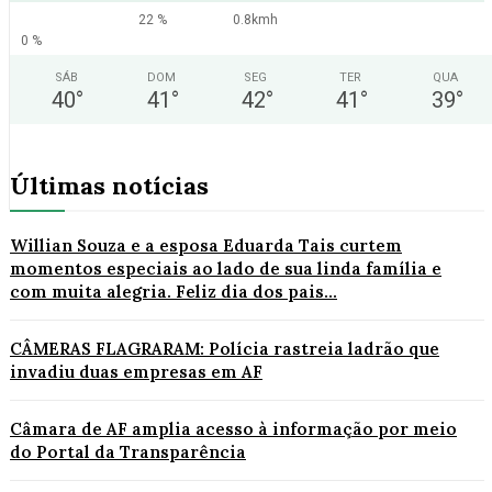
22 %
0.8kmh
0 %
SÁB
DOM
SEG
TER
QUA
40
°
41
°
42
°
41
°
39
°
Últimas notícias
Willian Souza e a esposa Eduarda Tais curtem
momentos especiais ao lado de sua linda família e
com muita alegria. Feliz dia dos pais...
CÂMERAS FLAGRARAM: Polícia rastreia ladrão que
invadiu duas empresas em AF
Câmara de AF amplia acesso à informação por meio
do Portal da Transparência