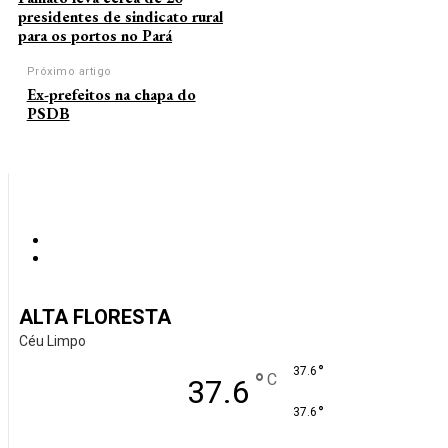
presidentes de sindicato rural
para os portos no Pará
Próximo artigo
Ex-prefeitos na chapa do
PSDB
ALTA FLORESTA
Céu Limpo
°
37.6
°
C
37.6
°
37.6