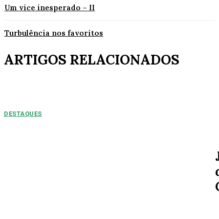
Um vice inesperado – II
Turbulência nos favoritos
ARTIGOS RELACIONADOS
DESTAQUES
NUMEROS PREOPCUPANTES: 2025/2026:
Acidentes aumentam 11% entre janeiro e agosto
em Alta Floresta
Por Arão Leite Alta Floresta – No ano de 2025 a 7ª Companhia do Corpo
de Bombeiros de Alta...
SOCIAL