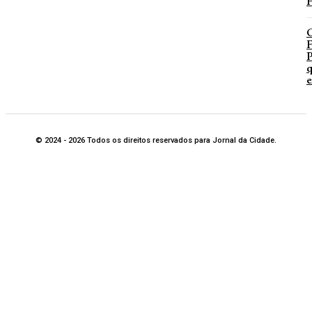
F
P
q
e
© 2024 - 2026 Todos os direitos reservados para Jornal da Cidade.