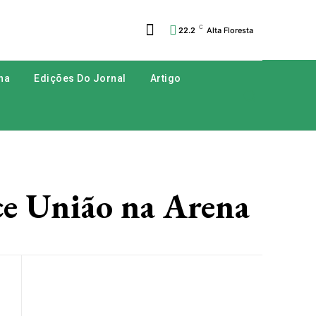
C
22.2
Alta Floresta
na
Edições Do Jornal
Artigo
 União na Arena