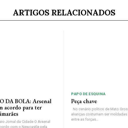
ARTIGOS RELACIONADOS
PAPO DE ESQUINA
 DA BOLA: Arsenal
Peça chave
m acordo para ter
No cenário político de Mato Gros
imarães
alianças costumam ser moldadas 
entre as forças...
io Jornal da Cidade O Arsenal
cordo com o Newcastle pela