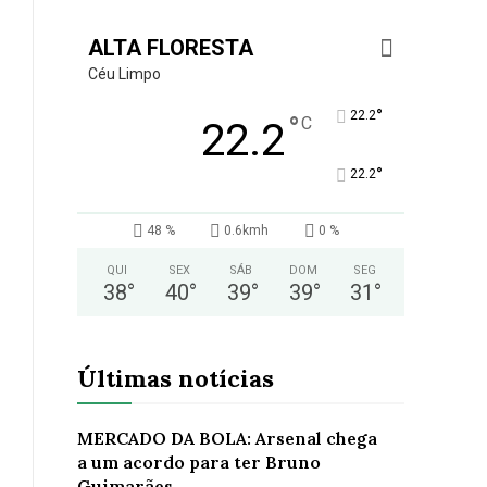
ALTA FLORESTA
Céu Limpo
°
22.2
°
C
22.2
°
22.2
48 %
0.6kmh
0 %
QUI
SEX
SÁB
DOM
SEG
38
°
40
°
39
°
39
°
31
°
Últimas notícias
MERCADO DA BOLA: Arsenal chega
a um acordo para ter Bruno
Guimarães