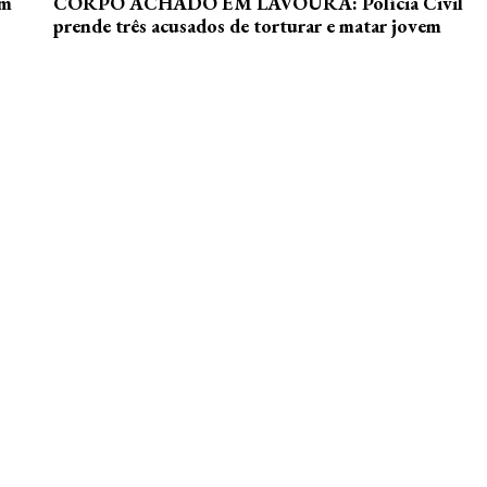
em
CORPO ACHADO EM LAVOURA: Polícia Civil
prende três acusados de torturar e matar jovem