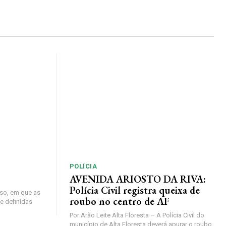
POLÍCIA
AVENIDA ARIOSTO DA RIVA:
Polícia Civil registra queixa de
so, em que as
roubo no centro de AF
e definidas
Por Arão Leite Alta Floresta – A Polícia Civil do
município de Alta Floresta deverá apurar o roubo