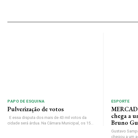
PAPO DE ESQUINA
ESPORTE
Pulverização de votos
MERCADO
chega a u
E essa disputa dos mais de 43 mil votos da
Bruno Gu
cidade será árdua. Na Câmara Municipal, os 15...
Gustavo Sampa
chegou a um a