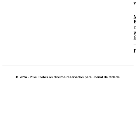
v
B
c
p
G
P
© 2024 - 2026 Todos os direitos reservados para Jornal da Cidade.