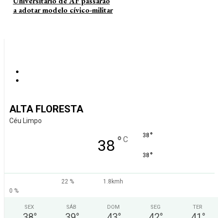
Universitário de AF passarão
a adotar modelo cívico-militar
ALTA FLORESTA
Céu Limpo
°
38
°
C
38
°
38
22 %
1.8kmh
0 %
SEX
SÁB
DOM
SEG
TER
38
°
39
°
43
°
42
°
41
°