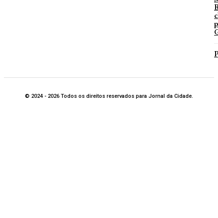
B
c
p
G
P
© 2024 - 2026 Todos os direitos reservados para Jornal da Cidade.