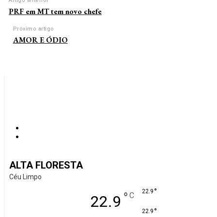
Artigo anterior
PRF em MT tem novo chefe
Próximo artigo
AMOR E ÓDIO
ALTA FLORESTA
Céu Limpo
°
22.9
°
C
22.9
°
22.9