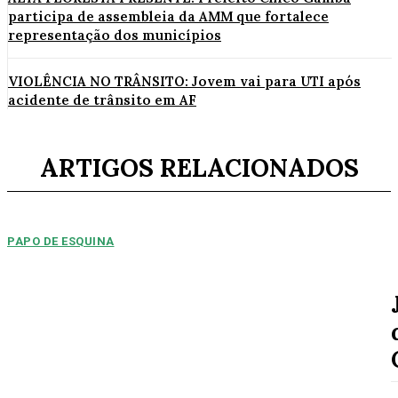
participa de assembleia da AMM que fortalece
representação dos municípios
VIOLÊNCIA NO TRÂNSITO: Jovem vai para UTI após
acidente de trânsito em AF
ARTIGOS RELACIONADOS
PAPO DE ESQUINA
Pulverização de votos
E essa disputa dos mais de 43 mil votos da cidade será árdua. Na
Câmara Municipal, os 15...
ESPORTE