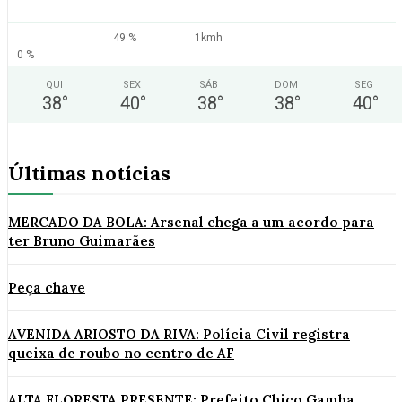
49 %
1kmh
0 %
QUI
SEX
SÁB
DOM
SEG
38
°
40
°
38
°
38
°
40
°
Últimas notícias
MERCADO DA BOLA: Arsenal chega a um acordo para
ter Bruno Guimarães
Peça chave
AVENIDA ARIOSTO DA RIVA: Polícia Civil registra
queixa de roubo no centro de AF
ALTA FLORESTA PRESENTE: Prefeito Chico Gamba