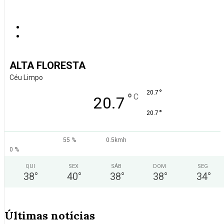
ALTA FLORESTA
Céu Limpo
°
20.7
°
C
20.7
°
20.7
55 %
0.5kmh
0 %
QUI
SEX
SÁB
DOM
SEG
38
°
40
°
38
°
38
°
34
°
Últimas notícias