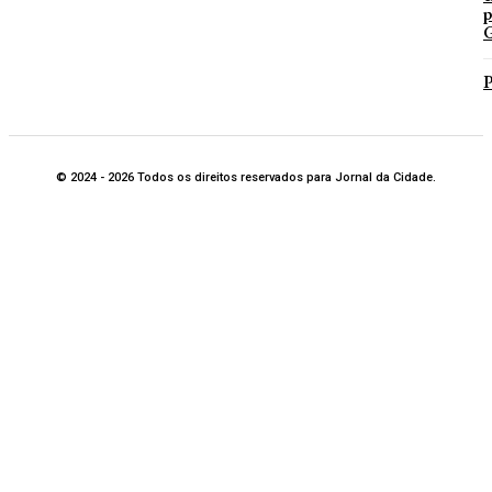
p
G
P
© 2024 - 2026 Todos os direitos reservados para Jornal da Cidade.