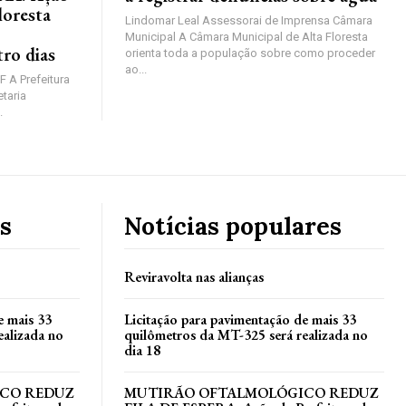
loresta
Lindomar Leal Assessorai de Imprensa Câmara
Municipal A Câmara Municipal de Alta Floresta
ro dias
orienta toda a população sobre como proceder
ao...
F A Prefeitura
etaria
.
s
Notícias populares
Reviravolta nas alianças
e mais 33
Licitação para pavimentação de mais 33
ealizada no
quilômetros da MT-325 será realizada no
dia 18
CO REDUZ
MUTIRÃO OFTALMOLÓGICO REDUZ