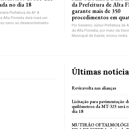
zada no dia 18
da Prefeitura de Alta F
garante mais de 350
reira Prefeitura de AF A
procedimentos em quat
de Alta Floresta dará mais um
sso rumo ao desenvolvimento.
Por Severino Júnior Prefeitura de A
de Alta Floresta, por meio da Secr
Municipal de Saúde, iniciou nesta..
Últimas notícia
Reviravolta nas alianças
Licitação para pavimentação d
quilômetros da MT-325 será r
dia 18
MUTIRÃO OFTALMOLÓGI