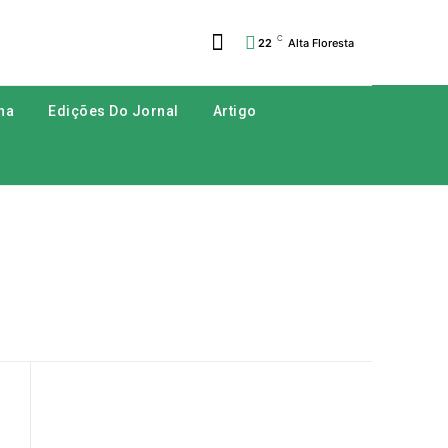
C
22
Alta Floresta
na
Edições Do Jornal
Artigo