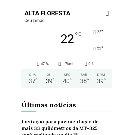
ALTA FLORESTA
Céu Limpo
°
22
°
C
22
°
22
47 %
1.7kmh
0 %
QUA
QUI
SEX
SÁB
DOM
37
°
39
°
40
°
38
°
39
°
Últimas notícias
Licitação para pavimentação de
mais 33 quilômetros da MT-325
será realizada no dia 18