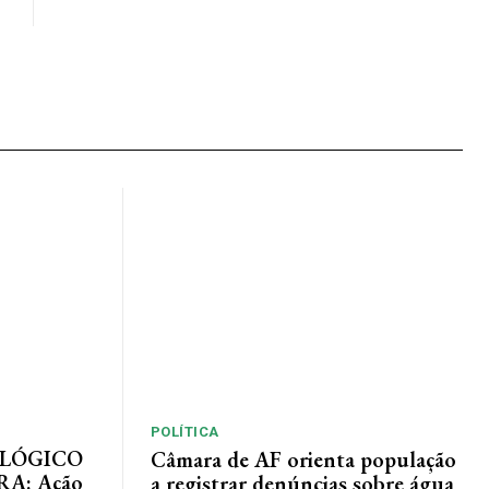
POLÍTICA
LÓGICO
Câmara de AF orienta população
RA: Ação
a registrar denúncias sobre água