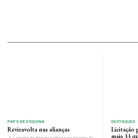
PAPO DE ESQUINA
DESTAQUES
Reviravolta nas alianças
Licitação
mais 33 q
E o cenário da disputa política para governo do