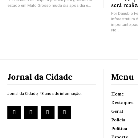
será reali
estado em Mato Grosso muda dia após dia e...
Por Danúbio Fer
infraestrutura 
importante pa
No...
Jornal da Cidade
Menu
Jornal da Cidade, 43 anos de informação!
Home
Destaques
Geral
Polícia
Política
Esporte