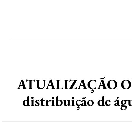
Home
Destaques
Geral
Polícia
Po
ATUALIZAÇÃO OPE
distribuição de ág