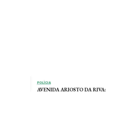
POLÍCIA
AVENIDA ARIOSTO DA RIVA:
Polícia Civil registra queixa de
so, em que as
roubo no centro de AF
e definidas
Por Arão Leite Alta Floresta – A Polícia Civil do
município de Alta Floresta deverá apurar o roubo