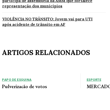
participa de assembleia da AMM que fortalece
representação dos municípios
VIOLÊNCIA NO TRÂNSITO: Jovem vai para UTI
após acidente de trânsito em AF
ARTIGOS RELACIONADOS
PAPO DE ESQUINA
ESPORTE
Pulverização de votos
MERCADO 
chega a um
E essa disputa dos mais de 43 mil votos da
Guimarães
cidade será árdua. Na Câmara Municipal, os 15...
Gustavo Sampaio
chegou a um ac