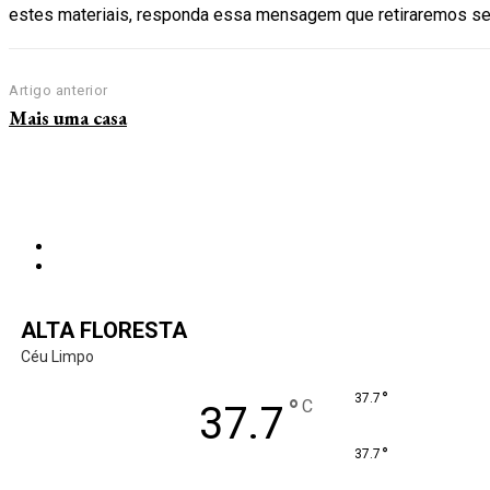
estes materiais, responda essa mensagem que retiraremos seu
Artigo anterior
Mais uma casa
ALTA FLORESTA
Céu Limpo
°
37.7
°
C
37.7
°
37.7