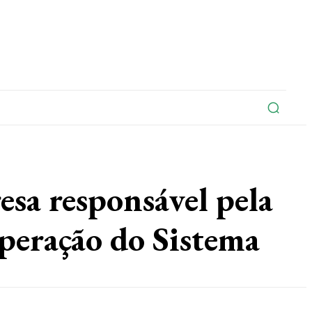
na
Edições Do Jornal
Artigo
Contato
responsável pela
uperação do Sistema