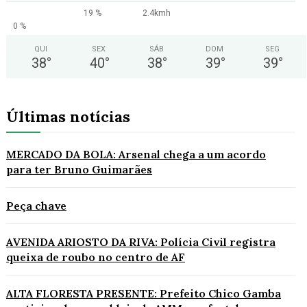
19 %
2.4kmh
0 %
QUI
SEX
SÁB
DOM
SEG
38
°
40
°
38
°
39
°
39
°
Últimas notícias
MERCADO DA BOLA: Arsenal chega a um acordo
para ter Bruno Guimarães
Peça chave
AVENIDA ARIOSTO DA RIVA: Polícia Civil registra
queixa de roubo no centro de AF
ALTA FLORESTA PRESENTE: Prefeito Chico Gamba