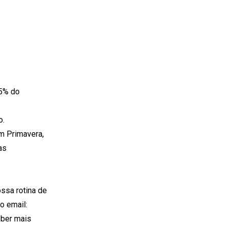
95% do
o.
m Primavera,
as
ossa rotina de
o email:
eber mais