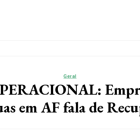
lítica
Esporte
Educação
Saúde
Papo De Esqui
Geral
RACIONAL: Empresa 
uas em AF fala de Rec