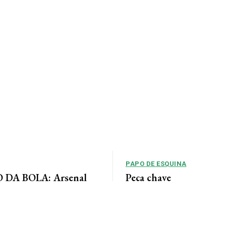
PAPO DE ESQUINA
DA BOLA: Arsenal
Peça chave
 acordo para ter Bruno
No cenário político de Mato Gros
alianças costumam ser moldadas 
entre as forças...
 Jornal da Cidade O Arsenal
ordo com o Newcastle pela