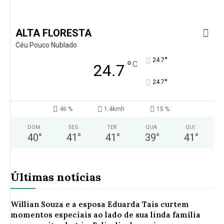
ALTA FLORESTA
Céu Pouco Nublado
°
24.7
°
C
24.7
°
24.7
46 %
1.4kmh
15 %
DOM
SEG
TER
QUA
QUI
40
°
41
°
41
°
39
°
41
°
Últimas notícias
Willian Souza e a esposa Eduarda Tais curtem
momentos especiais ao lado de sua linda família