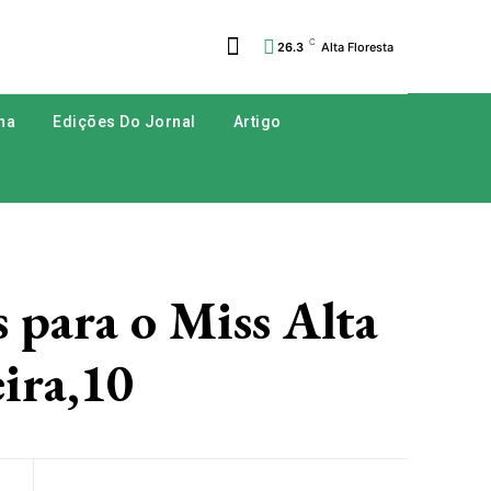
C
26.3
Alta Floresta
na
Edições Do Jornal
Artigo
ara o Miss Alta
eira,10