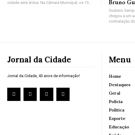
Bruno Gu
cidade será árdua. Na Câmara Municipal, os 15...
Gustavo Sampa
chegou a um a
contratação do
Jornal da Cidade
Menu
Jornal da Cidade, 43 anos de informação!
Home
Destaques
Geral
Polícia
Política
Esporte
Educação