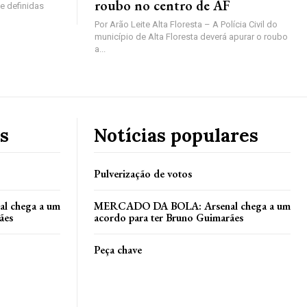
roubo no centro de AF
e definidas
Por Arão Leite Alta Floresta – A Polícia Civil do
município de Alta Floresta deverá apurar o roubo
a...
s
Notícias populares
Pulverização de votos
 chega a um
MERCADO DA BOLA: Arsenal chega a um
ães
acordo para ter Bruno Guimarães
Peça chave