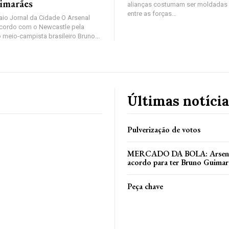
imarães
alianças costumam ser moldadas 
entre as forças...
io Jornal da Cidade O Arsenal
cordo com o Newcastle pela
 meio-campista brasileiro Bruno...
Últimas notícia
Pulverização de votos
MERCADO DA BOLA: Arsenal
acordo para ter Bruno Guimar
Peça chave