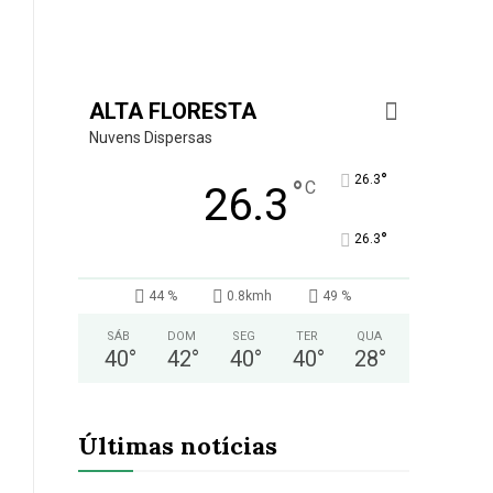
ALTA FLORESTA
Nuvens Dispersas
°
26.3
°
C
26.3
°
26.3
44 %
0.8kmh
49 %
SÁB
DOM
SEG
TER
QUA
40
°
42
°
40
°
40
°
28
°
Últimas notícias