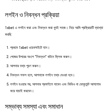
লগইন ও নিবন্ধন প্রক্রিয়া
1xbet এ লগইন করা এবং নিবন্ধন করা খুবই সহজ। নিচে আমি প্রক্রিয়াটি ব্যাখ্যা
করছি:
প্রথমে 1xbet ওয়েবসাইটে যান।
পেজের উপরের অংশে “নিবন্ধন” বাটনে ক্লিক করুন।
আপনার তথ্য পূরণ করুন।
নিবন্ধন সফল হলে, আপনাকে লগইন তথ্য দেওয়া হবে।
লগইন হওয়ার পর, আপনার প্রফাইলে যাবেন এবং ভিডিও বা ডোকুমেন্ট আপলোড
করে যাচাই করবেন।
সম্ভাব্য সমস্যা এবং সমাধান