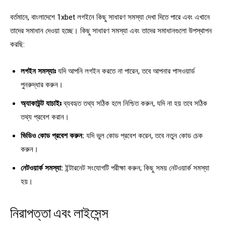
বর্তমানে, বাংলাদেশে 1xbet লগইনে কিছু সাধারণ সমস্যা দেখা দিতে পারে এবং এখানে
তাদের সমাধান দেওয়া হচ্ছে। কিছু সাধারণ সমস্যা এবং তাদের সমাধানগুলো উপস্থাপন
করছি:
লগইন সমস্যাঃ
যদি আপনি লগইন করতে না পারেন, তবে আপনার পাসওয়ার্ড
পুনরুদ্ধার করুন।
অ্যাকাউন্ট যাচাইঃ
ব্যবহৃত তথ্য সঠিক হলে নিশ্চিত করুন, যদি না হয় তবে সঠিক
তথ্য প্রবেশ করান।
ভিডিও কোড প্রবেশ করুন:
যদি ভুল কোড প্রবেশ করেন, তবে নতুন কোড চেক
করুন।
নেটওয়ার্ক সমস্যা:
ইন্টারনেট সংযোগটি পরীক্ষা করুন; কিছু সময় নেটওয়ার্ক সমস্যা
হয়।
নিরাপত্তা এবং লাইসেন্স