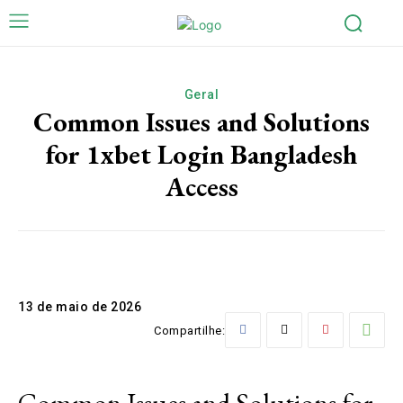
Geral
Common Issues and Solutions
for 1xbet Login Bangladesh
Access
13 de maio de 2026
Compartilhe: