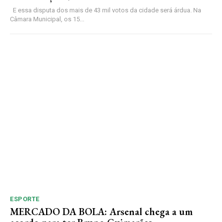
E essa disputa dos mais de 43 mil votos da cidade será árdua. Na
Câmara Municipal, os 15...
ESPORTE
MERCADO DA BOLA: Arsenal chega a um