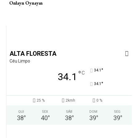
Onlayn Oynayın
ALTA FLORESTA
Céu Limpo
°
34.1
°
C
34.1
°
34.1
25 %
2kmh
0 %
QUI
SEX
SÁB
DOM
SEG
38
°
40
°
38
°
39
°
39
°