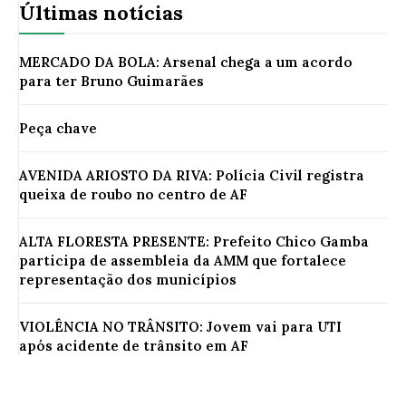
Últimas notícias
MERCADO DA BOLA: Arsenal chega a um acordo
para ter Bruno Guimarães
Peça chave
AVENIDA ARIOSTO DA RIVA: Polícia Civil registra
queixa de roubo no centro de AF
ALTA FLORESTA PRESENTE: Prefeito Chico Gamba
participa de assembleia da AMM que fortalece
representação dos municípios
VIOLÊNCIA NO TRÂNSITO: Jovem vai para UTI
após acidente de trânsito em AF