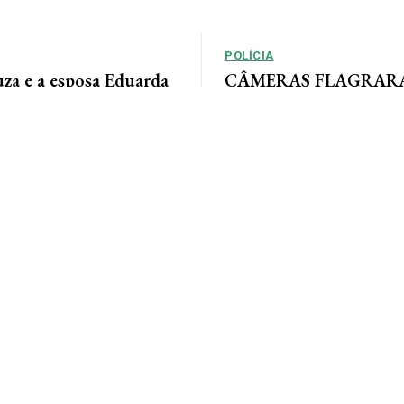
POLÍCIA
uza e a esposa Eduarda
CÂMERAS FLAGRARAM
m momentos especiais
rastreia ladrão que inv
sua linda família e com
empresas em AF
a. Feliz dia dos pais...
Por Arão Leite Alta Floresta – A Po
Floresta rastreia os passos de 
apontado pelo...