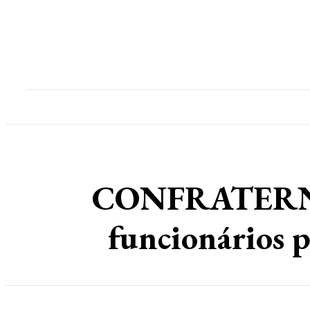
Home
Destaques
Geral
Polícia
Po
CONFRATERNI
funcionários p