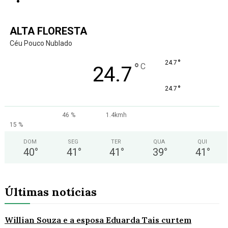
ALTA FLORESTA
Céu Pouco Nublado
°
24.7
°
C
24.7
°
24.7
46 %
1.4kmh
15 %
DOM
SEG
TER
QUA
QUI
40
°
41
°
41
°
39
°
41
°
Últimas notícias
Willian Souza e a esposa Eduarda Tais curtem