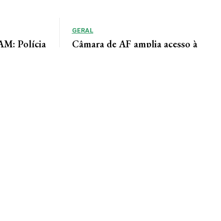
GERAL
: Polícia
Câmara de AF amplia acesso à
adiu duas
informação por meio do Portal da
Transparência
lícia de Alta
Lindomar Leal Assessoria de Imprensa Câmara
um homem
Municipal A Câmara Municipal de Alta Floresta
disponibiliza à população o Portal da
Transparência, uma...