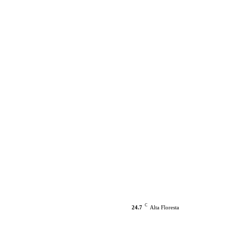
C
24.7
Alta Floresta