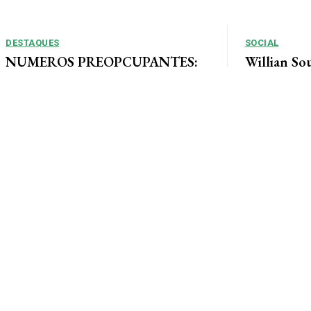
DESTAQUES
SOCIAL
NUMEROS PREOPCUPANTES:
Willian So
2025/2026: Acidentes aumentam
Tais curte
11% entre janeiro e agosto em
ao lado de 
Alta Floresta
muita alegri
Por Arão Leite Alta Floresta – No ano de 2025 a 7ª
Companhia do Corpo de Bombeiros de Alta...