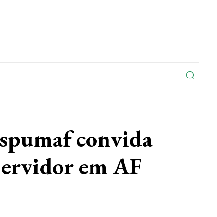
na
Edições Do Jornal
Artigo
Contato
umaf convida
 Servidor em AF