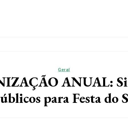
lítica
Esporte
Educação
Saúde
Papo De Esqui
Geral
ZAÇÃO ANUAL: Sisp
úblicos para Festa do