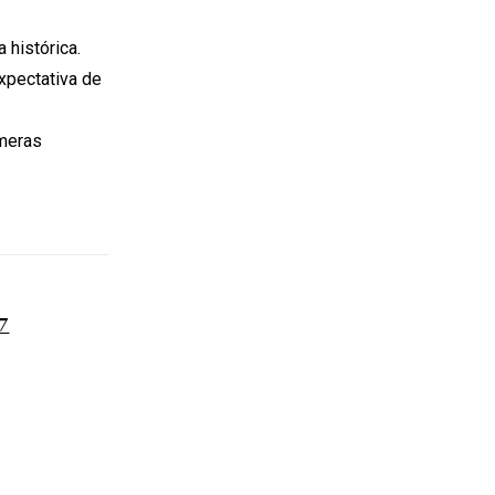
 histórica.
xpectativa de
úmeras
7