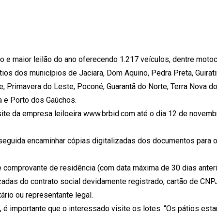
o e maior leilão do ano oferecendo 1.217 veículos, dentre motoc
os dos municípios de Jaciara, Dom Aquino, Pedra Preta, Guirati
, Primavera do Leste, Poconé, Guarantã do Norte, Terra Nova do
za e Porto dos Gaúchos.
 site da empresa leiloeira www.brbid.com até o dia 12 de novem
 seguida encaminhar cópias digitalizadas dos documentos para o
 comprovante de residência (com data máxima de 30 dias anter
izadas do contrato social devidamente registrado, cartão de CNP
ário ou representante legal.
é importante que o interessado visite os lotes. “Os pátios esta