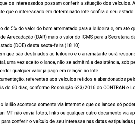
que os interessados possam conferir a situação dos veículos. 
ante que o interessado em determinado lote confira o seu estado
o de 5% do valor do bem arrematado para a leiloeira e, em até q
o de Arrecadação (DAR) mais o valor do ICMS para a Secretaria d
Estado (DOE) desta sexta-feira (18.10).
m que são destinados ao leiloeiro e o arrematante será respon
tal, uma vez aceito o lance, não se admitirá a desistência, sob p
rder qualquer valor já pago em relação ao lote.
documentação, referentes aos veículos retidos e abandonados pel
 mais de 60 dias, conforme Resolução 623/2016 do CONTRAN e Lei
o leilão acontece somente via internet e que os lances só pode
ran-MT não envia fotos, links ou qualquer outro documento via ap
r para conferir o veículo de seu interesse nas datas estipuladas 