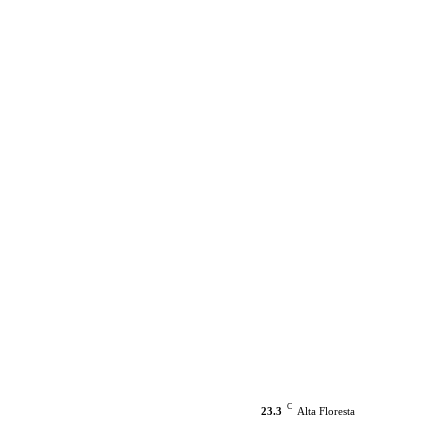
C
23.3
Alta Floresta