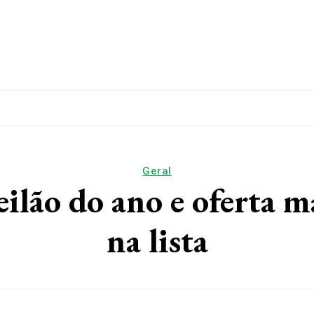
lítica
Esporte
Educação
Saúde
Papo De Esqui
Geral
ilão do ano e oferta m
na lista