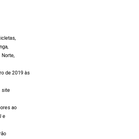
icletas,
nga,
 Norte,
bro de 2019 às
 site
iores ao
J e
rão