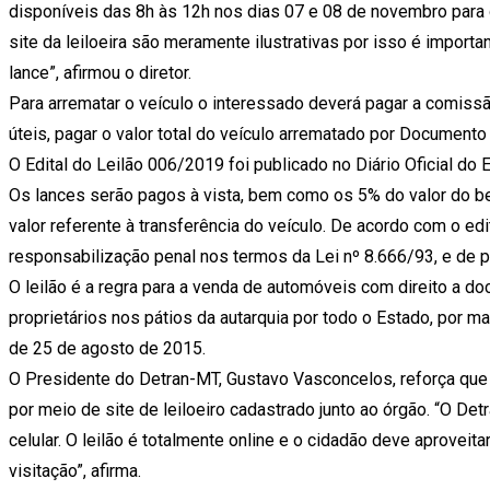
disponíveis das 8h às 12h nos dias 07 e 08 de novembro para 
site da leiloeira são meramente ilustrativas por isso é import
lance”, afirmou o diretor.
Para arrematar o veículo o interessado deverá pagar a comissã
úteis, pagar o valor total do veículo arrematado por Document
O Edital do Leilão 006/2019 foi publicado no Diário Oficial do 
Os lances serão pagos à vista, bem como os 5% do valor do be
valor referente à transferência do veículo. De acordo com o edi
responsabilização penal nos termos da Lei nº 8.666/93, e de pe
O leilão é a regra para a venda de automóveis com direito a 
proprietários nos pátios da autarquia por todo o Estado, por
de 25 de agosto de 2015.
O Presidente do Detran-MT, Gustavo Vasconcelos, reforça que 
por meio de site de leiloeiro cadastrado junto ao órgão. “O Det
celular. O leilão é totalmente online e o cidadão deve aproveita
visitação”, afirma.