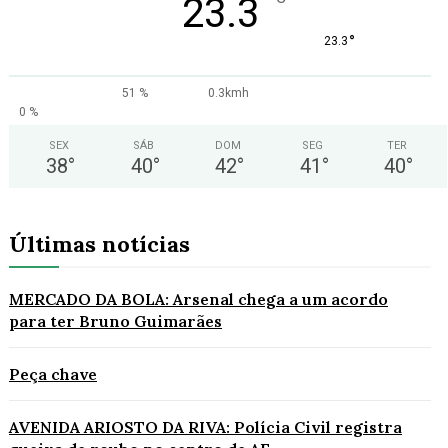
°
23.3
°
23.3
51 %
0.3kmh
0 %
SEX
SÁB
DOM
SEG
TER
38
°
40
°
42
°
41
°
40
°
Últimas notícias
MERCADO DA BOLA: Arsenal chega a um acordo
para ter Bruno Guimarães
Peça chave
AVENIDA ARIOSTO DA RIVA: Polícia Civil registra