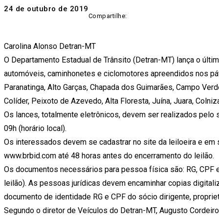
24 de outubro de 2019
Compartilhe:
Carolina Alonso Detran-MT
O Departamento Estadual de Trânsito (Detran-MT) lança o últim
automóveis, caminhonetes e ciclomotores apreendidos nos páti
Paranatinga, Alto Garças, Chapada dos Guimarães, Campo Verde
Colíder, Peixoto de Azevedo, Alta Floresta, Juína, Juara, Colni
Os lances, totalmente eletrônicos, devem ser realizados pelo
09h (horário local).
Os interessados devem se cadastrar no site da leiloeira e em
www.brbid.com até 48 horas antes do encerramento do leilão.
Os documentos necessários para pessoa física são: RG, CPF e
leilão). As pessoas jurídicas devem encaminhar copias digital
documento de identidade RG e CPF do sócio dirigente, propriet
Segundo o diretor de Veículos do Detran-MT, Augusto Cordeiro, 