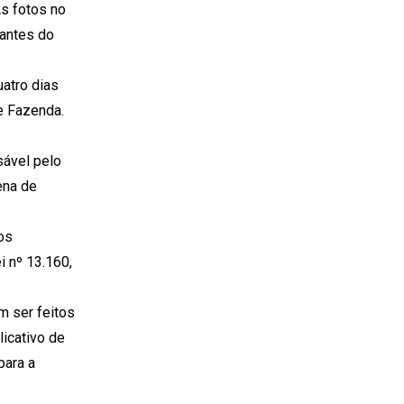
As fotos no
 antes do
uatro dias
e Fazenda.
sável pelo
ena de
os
 nº 13.160,
m ser feitos
licativo de
para a