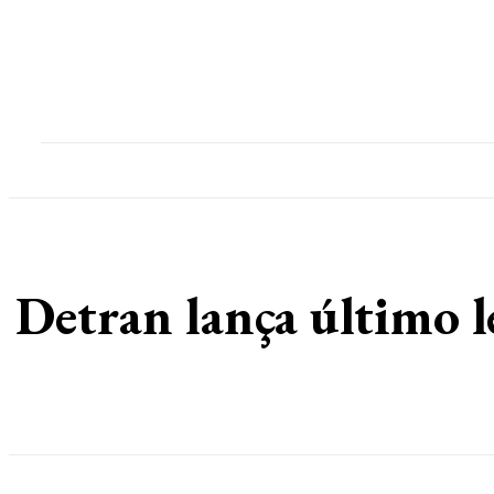
Home
Destaques
Geral
Polícia
Po
Detran lança último le