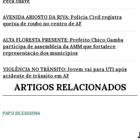
Peça chave
AVENIDA ARIOSTO DA RIVA: Polícia Civil registra
queixa de roubo no centro de AF
ALTA FLORESTA PRESENTE: Prefeito Chico Gamba
participa de assembleia da AMM que fortalece
representação dos municípios
VIOLÊNCIA NO TRÂNSITO: Jovem vai para UTI após
acidente de trânsito em AF
ARTIGOS RELACIONADOS
PAPO DE ESQUINA
Pulverização de votos
E essa disputa dos mais de 43 mil votos da cidade será árdua. Na
Câmara Municipal, os 15...