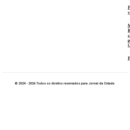
P
v
B
c
p
G
P
© 2024 - 2026 Todos os direitos reservados para Jornal da Cidade.