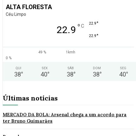
ALTA FLORESTA
Céu Limpo
°
22.9
°
C
22.9
°
22.9
49 %
1kmh
0 %
QUI
SEX
SÁB
DOM
SEG
38
°
40
°
38
°
38
°
40
°
Últimas notícias
MERCADO DA BOLA: Arsenal chega a um acordo para
ter Bruno Guimarães