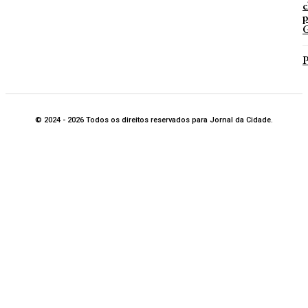
c
p
G
P
© 2024 - 2026 Todos os direitos reservados para Jornal da Cidade.