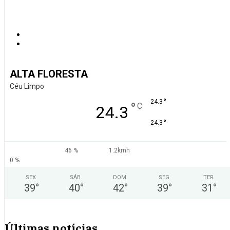
ALTA FLORESTA
Céu Limpo
°
24.3
°
C
24.3
°
24.3
46 %
1.2kmh
0 %
SEX
SÁB
DOM
SEG
TER
39
°
40
°
42
°
39
°
31
°
Últimas notícias