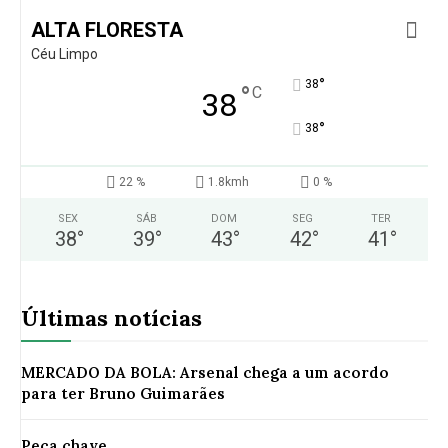
ALTA FLORESTA
Céu Limpo
°
38
°
C
38
°
38
22 %
1.8kmh
0 %
SEX
SÁB
DOM
SEG
TER
38
°
39
°
43
°
42
°
41
°
Últimas notícias
MERCADO DA BOLA: Arsenal chega a um acordo
para ter Bruno Guimarães
Peça chave