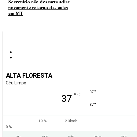
Secretário não descarta adiar
novamente retorno das aulas
em MT
ALTA FLORESTA
Céu Limpo
°
37
°
C
37
°
37
19 %
2.3kmh
0 %