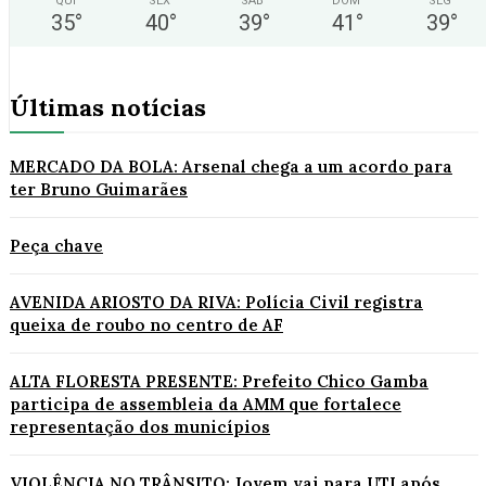
QUI
SEX
SÁB
DOM
SEG
35
°
40
°
39
°
41
°
39
°
Últimas notícias
MERCADO DA BOLA: Arsenal chega a um acordo para
ter Bruno Guimarães
Peça chave
AVENIDA ARIOSTO DA RIVA: Polícia Civil registra
queixa de roubo no centro de AF
ALTA FLORESTA PRESENTE: Prefeito Chico Gamba
participa de assembleia da AMM que fortalece
representação dos municípios
VIOLÊNCIA NO TRÂNSITO: Jovem vai para UTI após