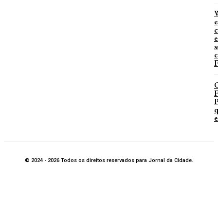
W
e
c
e
s
c
F
P
q
e
© 2024 - 2026 Todos os direitos reservados para Jornal da Cidade.