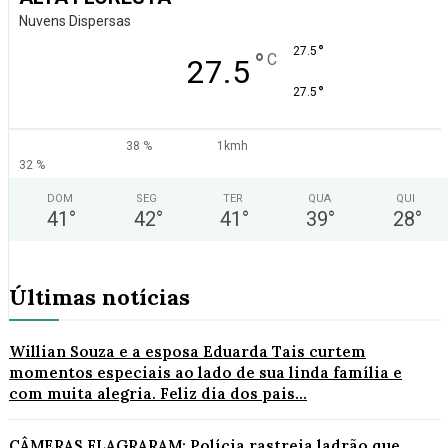
Nuvens Dispersas
°
27.5
°
C
27.5
°
27.5
38 %
1kmh
32 %
DOM
SEG
TER
QUA
QUI
41
°
42
°
41
°
39
°
28
°
Últimas notícias
Willian Souza e a esposa Eduarda Tais curtem
momentos especiais ao lado de sua linda família e
com muita alegria. Feliz dia dos pais...
CÂMERAS FLAGRARAM: Polícia rastreia ladrão que