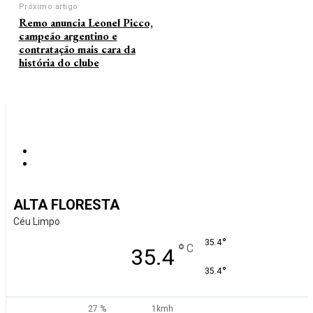
Próximo artigo
Remo anuncia Leonel Picco,
campeão argentino e
contratação mais cara da
história do clube
ALTA FLORESTA
Céu Limpo
°
35.4
°
C
35.4
°
35.4
27 %
1kmh