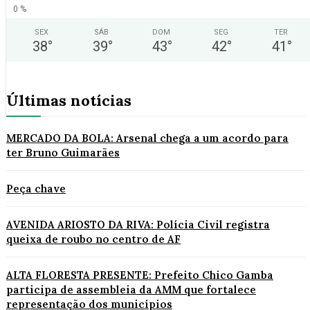
0 %
SEX
SÁB
DOM
SEG
TER
38
°
39
°
43
°
42
°
41
°
Últimas notícias
MERCADO DA BOLA: Arsenal chega a um acordo para
ter Bruno Guimarães
Peça chave
AVENIDA ARIOSTO DA RIVA: Polícia Civil registra
queixa de roubo no centro de AF
ALTA FLORESTA PRESENTE: Prefeito Chico Gamba
participa de assembleia da AMM que fortalece
representação dos municípios