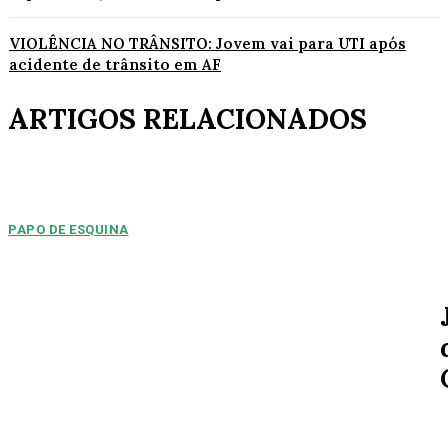
VIOLÊNCIA NO TRÂNSITO: Jovem vai para UTI após
acidente de trânsito em AF
ARTIGOS RELACIONADOS
PAPO DE ESQUINA
Pulverização de votos
E essa disputa dos mais de 43 mil votos da cidade será árdua. Na
Câmara Municipal, os 15...
ESPORTE
MERCADO DA BOLA: Arsenal chega a um
acordo para ter Bruno Guimarães