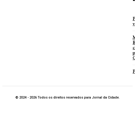
P
v
B
c
p
G
P
© 2024 - 2026 Todos os direitos reservados para Jornal da Cidade.