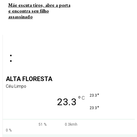
Mãe escuta tiros, abre a porta
e encontra seu filho
assassinado
ALTA FLORESTA
Céu Limpo
°
23.3
°
C
23.3
°
23.3
51 %
0.3kmh
0 %