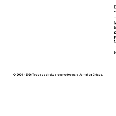
P
v
B
c
p
G
P
© 2024 - 2026 Todos os direitos reservados para Jornal da Cidade.