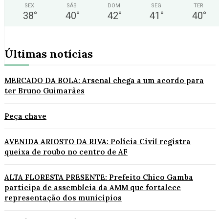
SEX
SÁB
DOM
SEG
TER
38
°
40
°
42
°
41
°
40
°
Últimas notícias
MERCADO DA BOLA: Arsenal chega a um acordo para
ter Bruno Guimarães
Peça chave
AVENIDA ARIOSTO DA RIVA: Polícia Civil registra
queixa de roubo no centro de AF
ALTA FLORESTA PRESENTE: Prefeito Chico Gamba
participa de assembleia da AMM que fortalece
representação dos municípios