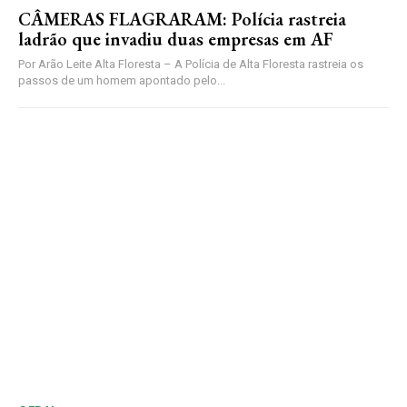
CÂMERAS FLAGRARAM: Polícia rastreia
ladrão que invadiu duas empresas em AF
Por Arão Leite Alta Floresta – A Polícia de Alta Floresta rastreia os
passos de um homem apontado pelo...