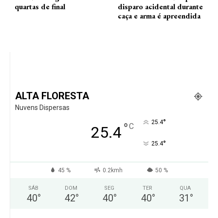
quartas de final
disparo acidental durante
caça e arma é apreendida
ALTA FLORESTA
Nuvens Dispersas
°
25.4
°
C
25.4
°
25.4
45 %
0.2kmh
50 %
SÁB
DOM
SEG
TER
QUA
40
°
42
°
40
°
40
°
31
°