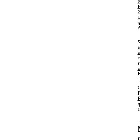
2
a
j
A
W
e
c
e
s
c
F
P
q
e