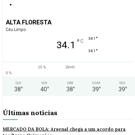
ALTA FLORESTA
Céu Limpo
°
34.1
°
C
34.1
°
34.1
25 %
2kmh
0 %
QUI
SEX
SÁB
DOM
SEG
38
°
40
°
38
°
39
°
39
°
Últimas notícias
MERCADO DA BOLA: Arsenal chega a um acordo para