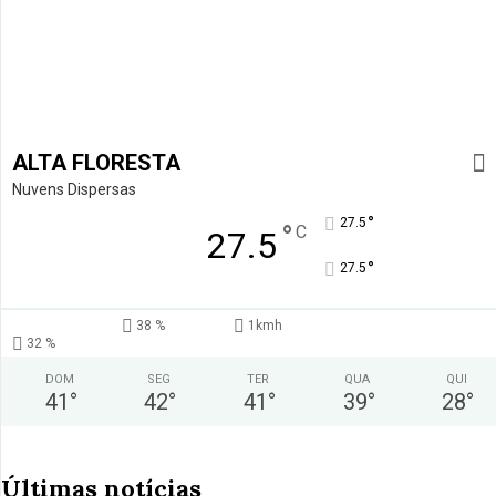
ALTA FLORESTA
Nuvens Dispersas
°
27.5
°
C
27.5
°
27.5
38 %
1kmh
32 %
DOM
SEG
TER
QUA
QUI
41
°
42
°
41
°
39
°
28
°
Últimas notícias